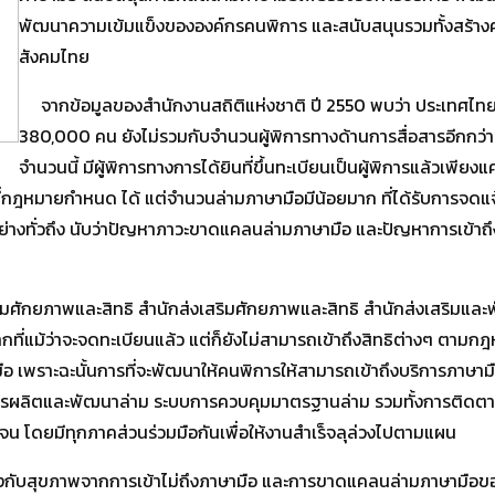
พัฒนาความเข้มแข็งขององค์กรคนพิการ และสนับสนุนรวมทั้งสร้างคว
สังคมไทย
จากข้อมูลของสำนักงานสถิติแห่งชาติ ปี 2550 พบว่า ประเทศไทยม
380,000 คน ยังไม่รวมกับจำนวนผู้พิการทางด้านการสื่อสารอีกกว
จำนวนนี้ มีผู้พิการทางการได้ยินที่ขึ้นทะเบียนเป็นผู้พิการแล้วเพียงแ
ี่กฎหมายกำหนด ได้ แต่จำนวนล่ามภาษามือมีน้อยมาก ที่ได้รับการจดแจ้งแ
่างทั่วถึง นับว่าปัญหาภาวะขาดแคลนล่ามภาษามือ และปัญหาการเข้าถึง
ิมศักยภาพและสิทธิ สำนักส่งเสริมศักยภาพและสิทธิ สำนักส่งเสริมแล
กที่แม้ว่าจะจดทะเบียนแล้ว แต่ก็ยังไม่สามารถเข้าถึงสิทธิต่างๆ ตามกฎ
อ เพราะฉะนั้นการที่จะพัฒนาให้คนพิการให้สามารถเข้าถึงบริการภาษามือได
ารผลิตและพัฒนาล่าม ระบบการควบคุมมาตรฐานล่าม รวมทั้งการติดตามปร
น โดยมีทุกภาคส่วนร่วมมือกันเพื่อให้งานสำเร็จลุล่วงไปตามแผน
กับสุขภาพจากการเข้าไม่ถึงภาษามือ และการขาดแคลนล่ามภาษามือของผู้พ