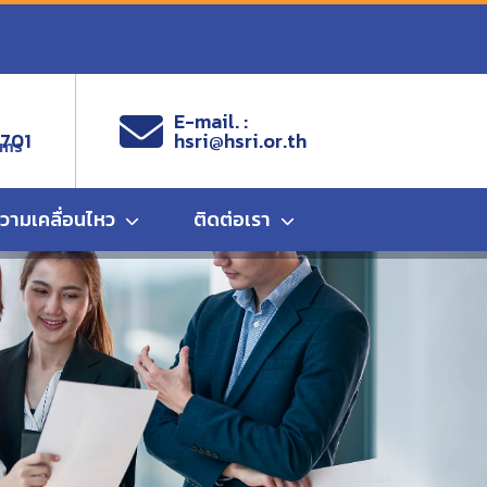
E-mail. :
9701
hsri@hsri.or.th
ems
ความเคลื่อนไหว
ติดต่อเรา