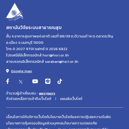
สถาบันวิจัยระบบสาธารณสุข
ชั้น 4 อาคารสุขภาพแห่งชาติ เลขที่ 88/39 ถ.ติวานนท์ 14 ต.ตลาดขวัญ
อ.เมือง จ.นนทบุรี 11000
โทร 0 2027 9701 แฟกซ์ 0 2026 6822
ไปรษณีย์อิเล็กทรอนิกส์ hsri@hsri.or.th
สารบรรณอิเล็กทรอนิกส์ saraban@hsri.or.th
Google map
จำนวนผู้เข้าเยี่ยมชม :
ตัวช่วยเหลือการเข้าถึงเว็บไซต์
แผนผังเว็บไซต์
เงื่อนไขการให้บริการเว็บไซต์
นโยบายเว็บไซต์และการปฏิเสธความรับผิด
นโยบายการคุ้มครองข้อมูลส่วนบุคคล
นโยบายความปลอดภัย