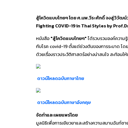
สู้โควิดแบบไทยๆ โดย ศ.นพ.วีระศักดิ์ จงสู่วิวัฒน์
Fighting COVID-19 in Thai Styles by Prof
หนังสือ
"สู้โควิดแบบไทยๆ"
ได้รวบรวมองค์ความรู
กับโรค covid-19 ตั้งแต่ช่วงต้นของการระบาด โด
ด้วยเรื่องราวประวัติศาสตร์อย่างน่าสนใจ สะท้อน
ดาวน์โหลดฉบับภาษาไทย
ดาวน์โหลดฉบับภาษาอังกฤษ
จัดทำและเผยแพร่โดย
มูลนิธิเพื่อการเยียวยาและสร้างความสมานฉันท์ชา