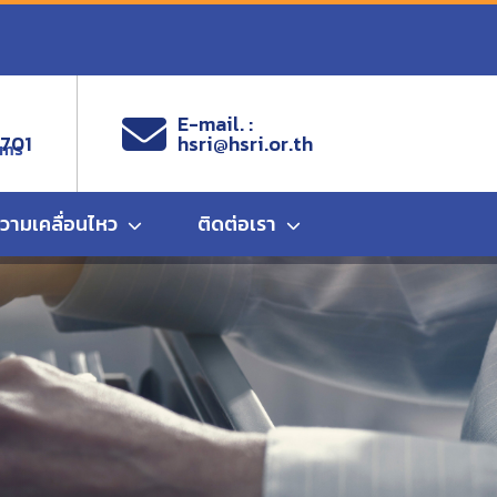
E-mail. :
9701
hsri@hsri.or.th
ems
ความเคลื่อนไหว
ติดต่อเรา