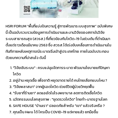
HSRI FORUM “พื้นที่แบ่งปันความรู้ สู่การพัฒนาระบบสุขภาพ” ฉบับพิเศษ
นี้ เป็นฉบับรวบรวมข้อมูลการดำเนินงานและงานวิจัยของสถาบันวิจัย
ระบบสาธารณสุข (สวรส.) ที่เกี่ยวข้องกับโควิด-19 ในช่วงต้น ที่ดำเนินมา
ตั้งแต่ราวเดือนมีนาคม 2563 ซึ่ง สวรส.ได้เร่งขับเคลื่อนการดำเนินงานใน
ทันทีภายหลังเหตุการณ์ระบาดเริ่มเข้าสู่ประเทศไทย ภายในฉบับประกอบ
ด้วยบทความที่น่าสนใจ ดังนี้
"วิจัยเชิงระบบ" : ครบแง่มุมจัดการระบาด พัฒนานโยบายแก้ปัญหา
โควิด
อยู่บ้าน หยุดเชื้อ เพื่อชาติ หยุดขาดรายได้ คนไทยเลือกแบบไหน ?
"วิจัยพลาสมา" จากผู้รอดโควิด ช่วยชีวิตผู้ป่วยวิกฤตฟื้น
"รับยาที่ร้านยา" ลดแออัดในโรงพยาบาล ลดการติดเชื้อโควิด
นวัตกรรมบนโลกสุขภาพ : "ชุดตรวจโควิด" ไทยทำ-มาตรฐานโลก
SAFE HOUSE "บ้านเรา" ปลอดภัยสำหรับ "เขา" แล้วจริงหรือ ?
คุณเป็น Hero ได้ ใครเป็น COVID-19 แต่หายแล้ว ยกมือขึ้น