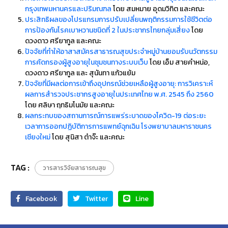
กรุงเทพมหานครและปริมณฑล
โดย สมหมาย อุดมวิทิต และคณะ
ประสิทธิผลของโปรแกรมการปรับเปลี่ยนพฤติกรรมการใช้ชีวิตต่อ
การป้องกันโรคเบาหวานชนิดที่ 2 ในประชากรไทยกลุ่มเสี่ยง
โดย
ดวงดาว ศรียากูล และคณะ
ปัจจัยที่ทำให้อาสาสมัครสาธารณสุขประจำหมู่บ้านยอมรับนวัตกรรม
การคัดกรองผู้สูงอายุในชุมชนทางระบบเว็บ
โดย เอ็ม สายคำหน่อ,
ดวงดาว ศรียากูล และ สุนันทา แก้วแย้ม
ปัจจัยที่มีผลต่อการเข้าถึงอุปกรณ์ช่วยเหลือผู้สูงอายุ: การวิเคราะห์
ผลการสำรวจประชากรสูงอายุในประเทศไทย พ.ศ. 2545 ถึง 2560
โดย ศลิษา ฤทธิมโนมัย และคณะ
ผลกระทบของสถานการณ์การแพร่ระบาดของโควิด-19 ต่อระยะ
เวลาการออกปฏิบัติการการแพทย์ฉุกเฉิน โรงพยาบาลมหาราชนคร
เชียงใหม่
โดย สุนิสา ต๋าจ๊ะ และคณะ
TAG :
วารสารวิจัยสาธารณสุข
Facebook
Twitter
Line