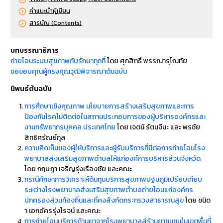
คำแนะนำผู้เขียน
สารบัญ (Contents)
บทบรรณาธิการ
ถ่ายโอนระบบสุขภาพกับรักษาทุกที่
โดย ศุภสิทธิ์ พรรณารุโณทัย
ขอขอบคุณผู้ทรงคุณวุฒิพิจารณาต้นฉบับ
นิพนธ์ต้นฉบับ
การศึกษาเชิงคุณภาพ นโยบายการสร้างเสริมสุขภาพและการ
ป้องกันโรคไม่ติดต่อในสถานประกอบการของผู้บริหารองค์กรและ
งานทรัพยากรบุคคล ประเทศไทย
โดย เจตน์ รัตนจีนะ และ พรชัย
สิทธิศรัณย์กุล
ความคิดเห็นของผู้ให้บริการและผู้รับบริการที่มีต่อการถ่ายโอนโรง
พยาบาลส่งเสริมสุขภาพตำบลให้แก่องค์การบริหารส่วนจังหวัด
โดย กฤษฎา เจริญรุ่งเรืองชัย และคณะ
กรณีศึกษาการวิเคราะห์ต้นทุนบริการสุขภาพปฐมภูมิเปรียบเทียบ
ระหว่างโรงพยาบาลส่งเสริมสุขภาพตำบลถ่ายโอนแก่องค์กร
ปกครองส่วนท้องถิ่นและที่คงสังกัดกระทรวงสาธารณสุข
โดย ชนิด
า เอกอัครรุ่งโรจน์ และคณะ
การถ่ายโอนบริการด้านยาจากโรงพยาบาลสู่ร้านยาชุมชนในเขตพื้นที่