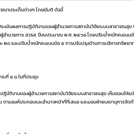
ณาประเด็นต่างๆ โดยมีมติ ดังนี้
รประเมินผลการปฏิบัติงานของผู้อำนวยการสถาบันวิจัยระบบสาธารณส
องผู้อำนวยการ สวรส. ปีงบประมาณ พ.ศ. ๒๕๖๘ โดยปรับน้ำหนักคะแนนข้
 ๒๐ และปรับน้ำหนักคะแนนข้อ ๕ การปรับปรุงด้านการบริหารทรัพยากร
ะที่ ๔.๑ ในที่ประชุม
ฏิบัติงานของผู้อำนวยการสถาบันวิจัยระบบสาธารณสุข เห็นชอบให้แต
 ตามองค์ประกอบและอำนาจหน้าที่ที่เสนอ และมอบฝ่ายเลขานุการจัดท