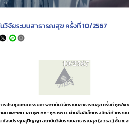
ิจัยระบบสาธารณสุข ครั้งที่ 10/2567
การประชุมคณะกรรมการสถาบันวิจัยระบบสาธารณสุข ครั้งที่ ๑๐/
 ตุลาคม ๒๕๖๗ เวลา ๑๓.๓๐–๑๖.๐๐ น. ผ่านสื่ออิเล็กทรอนิกส์ด้วยร
้องประชุมสุปัญญา สถาบันวิจัยระบบสาธารณสุข (สวรส.) ชั้น ๔ อ