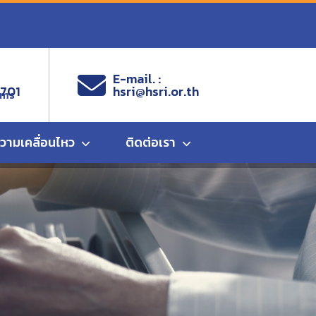
E-mail. :
9701
hsri@hsri.or.th
ems
ความเคลื่อนไหว
ติดต่อเรา