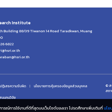
arch Institute
lth Building 88/39 Tiwanon 14 Road Taradkwan, Muang
00
026 6822
ri@hsri.or.th
araban@hsri.or.th
© สง
ปฏิเสธความรับผิด
นโยบายการคุ้มครองข้อมูลส่วนบุคคล
สถา
นนทุนวิจัย
ประสบการณ์การใช้งานที่ดีที่สุดบนเว็บไซต์ของเรา โปรดศึกษาเพิ่มเติมที่
นโย