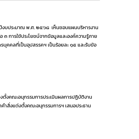
ุข ปีงบประมาณ พ.ศ. ๒๕๖๘ เห็นชอบแผนบริหารงาน
อ ๓ การใช้ประโยชน์จากข้อมูลและองค์ความรู้ภาย
บุคคลที่เป็นอุปสรรคฯ เป็นร้อยละ ๑๕ และรับข้อ
่งตั้งคณะอนุกรรมการประเมินผลการปฏิบัติงาน
ำคำสั่งแต่งตั้งคณะอนุกรรมการฯ เสนอประธาน