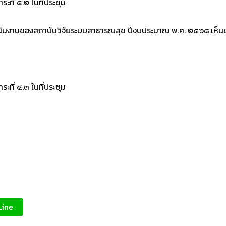
ะที่ ๔.๒ ในที่ประชุม
ินงานของสถาบันวิจัยระบบสาธารณสุข ปีงบประมาณ พ.ศ. ๒๕๖๘ เห็
ะที่ ๔.๓ ในที่ประชุม
Line