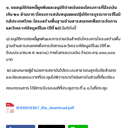
๑.
ขออนุมัติก่อหนี้ผูกพันและอนุมัติจ่ายเงินของโครงการที่มีวงเงิน
เกิน ๒๐ ล้านบาท (โครงการสนับสนุนแผนปฏิบัติการบูรณาการจีโนมิ
กส์ประเทศไทย: โครงสร้างพื้นฐานด้านสารสนเทศเพื่อการจัดการ
และวิเคราะห์ข้อมูลจีโนม (ปีที่ ๒))
มีมติดังนี้
๑) อนุมัติการก่อหนี้ผูกพันและการจ่ายเงินสำหรับโครงการโครงสร้างพื้น
ฐานด้านสารสนเทศเพื่อการจัดการและวิเคราะห์ข้อมูลจีโนม (ปีที่ ๒:
ปีงบประมาณ พ.ศ. ๒๕๖๔) ภายในกรอบวงเงิน จำนวน ๙๕,๐๐๐,๐๐๐
บาท
๒) มอบหมายผู้อำนวยการสถาบันวิจัยระบบสาธารณสุขรับข้อสังเกต
และข้อเสนอแนะจากที่ประชุมไปพิจารณาดำเนินการในส่วนที่เกี่ยวข้อง
คณะกรรมการ ได้มีการรับรองมติที่ประชุมวาระที่ ๔.๑ ในที่ประชุม
1693809387_file_download.pdf