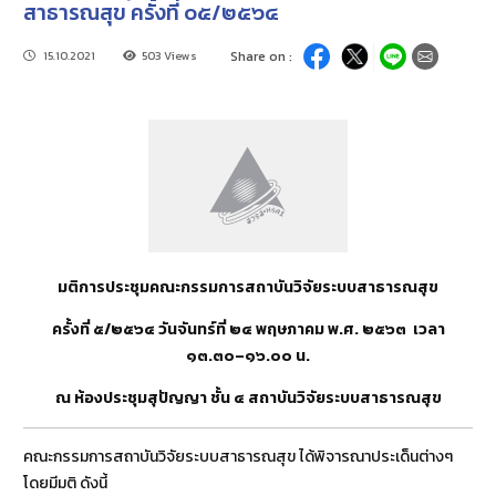
สาธารณสุข ครั้งที่ ๐๕/๒๕๖๔
15.10.2021
503 Views
Share on :
มติการประชุมคณะกรรมการสถาบันวิจัยระบบสาธารณสุข
ครั้งที่ ๕/๒๕๖๔ วันจันทร์ที่ ๒๔ พฤษภาคม พ.ศ. ๒๕๖๓ เวลา
๑๓.๓๐–๑๖.๐๐ น
.
ณ ห้องประชุมสุปัญญา ชั้น ๔ สถาบันวิจัยระบบสาธารณสุข
คณะกรรมการสถาบันวิจัยระบบสาธารณสุข ได้พิจารณาประเด็นต่างๆ
โดยมีมติ ดังนี้