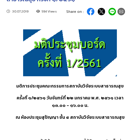
30.07.2019
594 Views
Share on :
มติการประชุมคณะกรรมการสถาบันวิจัยระบบสาธารณสุข
ครั้งที่ ๑
/
๒๕๖๑ วันจันทร์ที่ ๒๒ มกราคม พ
.
ศ
.
๒๕๖๑ เวลา
๑๓
.
๐๐
-
๑๖
.
๐๐ น
.
ณ ห้องประชุมสุปัญญา ชั้น ๔ สถาบันวิจัยระบบสาธารณสุข