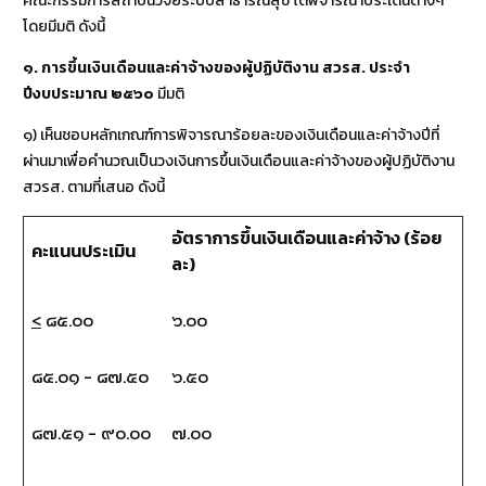
คณะกรรมการสถาบันวิจัยระบบสาธารณสุข ได้พิจารณาประเด็นต่างๆ
โดยมีมติ ดังนี้
๑
.
การขึ้นเงินเดือนและค่าจ้างของผู้ปฏิบัติงาน สวรส
.
ประจำ
ปีงบประมาณ ๒๕๖๐
มีมติ
๑) เห็นชอบหลักเกณฑ์การพิจารณาร้อยละของเงินเดือนและค่าจ้างปีที่
ผ่านมาเพื่อคำนวณเป็นวงเงินการขึ้นเงินเดือนและค่าจ้างของผู้ปฏิบัติงาน
สวรส. ตามที่เสนอ ดังนี้
อัตราการขึ้นเงินเดือนและค่าจ้าง (ร้อย
คะแนนประเมิน
ละ)
<
๘๕.๐๐
๖.๐๐
๘๕.๐๑ - ๘๗.๕๐
๖.๕๐
๘๗.๕๑ - ๙๐.๐๐
๗.๐๐