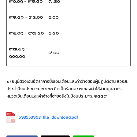
๙๐.๐๑ - ๙๒.๕๐
๗.๕๐
๙๒.๕๑ - ๙๕.๐๐
๘.๐๐
๙๕.๐๑ - ๙๗.๕๐
๘.๕๐
๙๗.๕๑ -
๙.๐๐
๑๐๐.๐๐
๒) อนุมัติวงเงินอัตราการขึ้นเงินเดือนและค่าจ้างของผู้ปฏิบัติงาน สวรส.
ประจำปีงบประมาณ ๒๕๖๐ คิดเป็นร้อยละ ๗ ของค่าใช้จ่ายบุคลากร
หมวดเงินเดือนและค่าจ้างที่จ่ายจริงในปีงบประมาณ ๒๕๕๙
1693553993_file_download.pdf