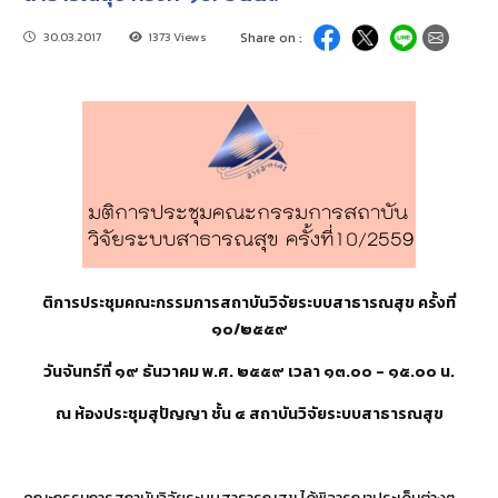
30.03.2017
1373 Views
Share on :
ติการประชุมคณะกรรมการสถาบันวิจัยระบบสาธารณสุข ครั้งที่
๑๐
/
๒๕๕๙
วันจันทร์ที่ ๑๙ ธันวาคม พ
.
ศ
.
๒๕๕๙ เวลา ๑๓
.
๐๐
-
๑๕
.
๐๐ น
.
ณ ห้องประชุมสุปัญญา ชั้น ๔ สถาบันวิจัยระบบสาธารณสุข