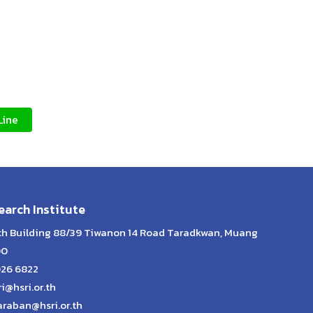
Line
arch Institute
lth Building 88/39 Tiwanon 14 Road Taradkwan, Muang
00
026 6822
ri@hsri.or.th
araban@hsri.or.th