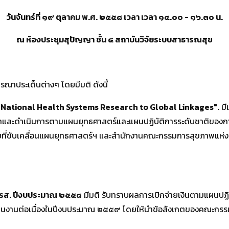
วันจันทร์ที่ ๑๙ ตุลาคม พ
.
ศ
.
๒๕๕๘ เวลา เวลา ๑๔
.
๐๐
-
๑๖
.
๓๐ น
.
ณ ห้องประชุมสุปัญญา ชั้น ๔ สถาบันวิจัยระบบสาธารณสุข
าประเด็นต่างๆ โดยมีมติ ดังนี้
m National Health Systems Research to Global Linkages".
มี
นาและดำเนินการตามแผนยุทธศาสตร์และแผนปฏิบัติการระดับชาติของกา
ที่ขับเคลื่อนแผนยุทธศาสตร์ฯ และสำนักงานคณะกรรมการสุขภาพแห่งชา
วรส
.
ปีงบประมาณ ๒๕๕๘
มีมติ รับทราบผลการเบิกจ่ายเงินตามแผนปฏ
นินงานต่อเนื่องในปีงบประมาณ ๒๕๕๙ โดยให้นำข้อสังเกตของคณะกร