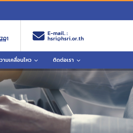
E-mail. :
9701
hsri@hsri.or.th
ems
ความเคลื่อนไหว
ติดต่อเรา