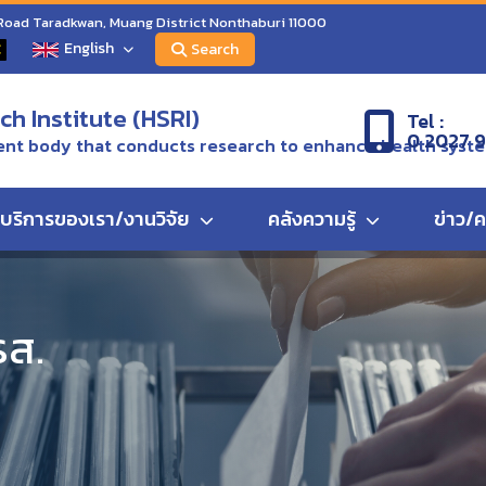
 Road Taradkwan, Muang District Nonthaburi 11000
English
C
Search
h Institute (HSRI)
Tel :
0 2027 
nt body that conducts research to enhance health syst
บริการของเรา/งานวิจัย
คลังความรู้
ข่าว/
มการสถาบันวิจัยระบบสาธารณสุข ครั้งที่ ๑๐/๒๕๕๘
รส.