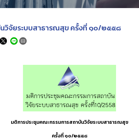
วิจัยระบบสาธารณสุข ครั้งที่ ๑๐/๒๕๕๘
มติการประชุมคณะกรรมการสถาบันวิจัยระบบสาธารณสุข
ครั้งที่ ๑๐
/
๒๕๕๘