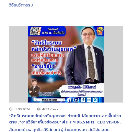
วิจัยนวัตกรรม
15.08.2024
4247 Views
“สิทธิในระบบหลักประกันสุขภาพ” ช่วยให้ไม่ล้มละลาย-ลดเจ็บป่วย
ตาย : “งานวิจัย” เกี่ยวข้องอย่างไร | FM 96.5 MHz | CEO VISION
PLUS | 16 ส.ค. 2567
สัมภาษณ์ นพ.ศุภกิจ ศิริลักษณ์ ผู้อำนวยการสถาบันวิจัยระบบ