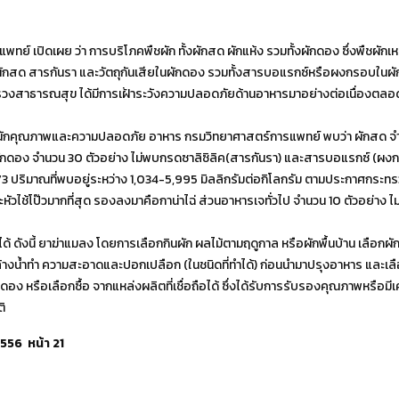
ย์ เปิดเผย ว่า การบริโภคพืชผัก ทั้งผักสด ผักแห้ง รวมทั้งผักดอง ซึ่งพืชผักเห
ด สารกันรา และวัตถุกันเสียในผักดอง รวมทั้งสารบอแรกซ์หรือผงกรอบในผักดอ
วงสาธารณสุข ได้มีการเฝ้าระวังความปลอดภัยด้านอาหารมาอย่างต่อเนื่องตลอดท
ุณภาพและความปลอดภัย อาหาร กรมวิทยาศาสตร์การแพทย์ พบว่า ผักสด จำนวน 
มักดอง จำนวน 30 ตัวอย่าง ไม่พบกรดซาลิซิลิค(สารกันรา) และสารบอแรกซ์ (ผงกร
73 ปริมาณที่พบอยู่ระหว่าง 1,034-5,995 มิลลิกรัมต่อกิโลกรัม ตามประกาศกระทรว
หัวไช้โป๊วมากที่สุด รองลงมาคือกาน่าไฉ่ ส่วนอาหารเจทั่วไป จำนวน 10 ตัวอย่าง
งนี้ ยาฆ่าแมลง โดยการเลือกกินผัก ผลไม้ตามฤดูกาล หรือผักพื้นบ้าน เลือกผัก
างน้ำทำ ความสะอาดและปอกเปลือก (ในชนิดที่ทำได้) ก่อนนำมาปรุงอาหาร และเลือกซื้
ักดอง หรือเลือกซื้อ จากแหล่งผลิตที่เชื่อถือได้ ซึ่งได้รับการรับรองคุณภาพหรื
ิ
 2556 หน้า 21