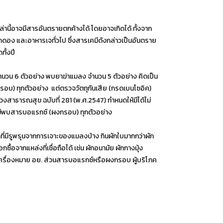
ล่านี้อาจมีสารอันตรายตกค้างได้ โดยอาจเกิดได้ ทั้งจาก
ง และอาหารเจทั่วไป ซึ่งสารเคมีดังกล่าวเป็นอันตราย
ั้งปี
6 ตัวอย่าง พบยาฆ่าแมลง จำนวน 5 ตัวอย่าง คิดเป็น
อบ) ทุกตัวอย่าง แต่ตรวจวัตถุกันเสีย (กรดเบนโซอิค)
งสาธารณสุข ฉบับที่ 281 (พ.ศ.2547) กำหนดให้มีได้ไม่
 ไม่พบสารบอแรกซ์ (ผงกรอบ) ทุกตัวอย่าง
ที่มีรูพรุนจากการเจาะของแมลงบ้าง กินผักใบมากกว่าผัก
อจากแหล่งที่เชื่อถือได้ เช่น ผักอนามัย ผักกางมุ้ง
อมีเครื่องหมาย อย. ส่วนสารบอแรกซ์หรือผงกรอบ ผู้บริโภค