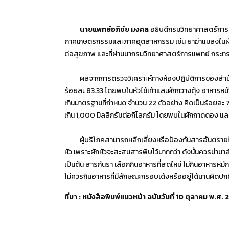
นายแพทย์อภิชัย มงคล
อธิบดีกรมวิทยาศาสตร์การแพท
ภาคเกษตรกรรมและภาคอุตสาหกรรม เช่น ยาฆ่าแมลงในผักส
ต่อสุขภาพ และที่ผ่านมากรมวิทยาศาสตร์การแพทย์ กระทร
ผลจากการตรวจวิเคราะห์ทางห้องปฏิบัติการของสำนักค
ร้อยละ 83.33 โดยพบในหัวไช้เท้าและผักกวางตุ้ง อาหารห
เกินมาตรฐานที่กำหนด จำนวน 22 ตัวอย่าง คิดเป็นร้อยละ 
เกิน 1,000 มิลลิกรัมต่อกิโลกรัม โดยพบในผักกาดดอง และ
ผู้บริโภคสามารถหลีกเลี่ยงหรือป้องกันสารอันตรายได้ ดั
หัว เพราะผักหัวจะสะสมสารพิษไว้มากกว่า ดังนั้นควรนำมาล้
เป็นต้น สารกันรา เลือกกินอาหารที่สดใหม่ ไม่กินอาหารหม
ไม่ควรกินอาหารที่มีลักษณะกรอบเด้งหรืออยู่ได้นานผิดปกต
ที่มา : หนังสือพิมพ์แนวหน้า ฉบับวันที่ 10 ตุลาคม พ.ศ.