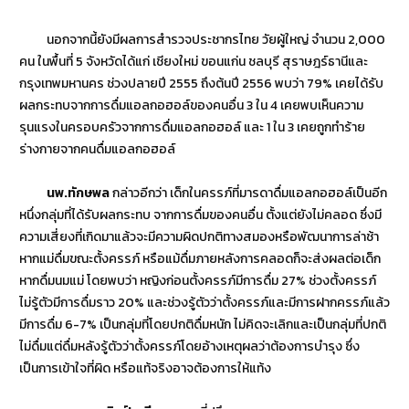
นอกจากนี้ยังมีผลการสำรวจประชากรไทย วัยผู้ใหญ่ จำนวน 2,000
คน ในพื้นที่ 5 จังหวัดได้แก่ เชียงใหม่ ขอนแก่น ชลบุรี สุราษฎร์ธานีและ
กรุงเทพมหานคร ช่วงปลายปี 2555 ถึงต้นปี 2556 พบว่า 79% เคยได้รับ
ผลกระทบจากการดื่มแอลกอฮอล์ของคนอื่น 3 ใน 4 เคยพบเห็นความ
รุนแรงในครอบครัวจากการดื่มแอลกอฮอล์ และ 1 ใน 3 เคยถูกทำร้าย
ร่างกายจากคนดื่มแอลกอฮอล์
นพ.ทักษพล
กล่าวอีกว่า เด็กในครรภ์ที่มารดาดื่มแอลกอฮอล์เป็นอีก
หนึ่งกลุ่มที่ได้รับผลกระทบ จากการดื่มของคนอื่น ตั้งแต่ยังไม่คลอด ซึ่งมี
ความเสี่ยงที่เกิดมาแล้วจะมีความผิดปกติทางสมองหรือพัฒนาการล่าช้า
หากแม่ดื่มขณะตั้งครรภ์ หรือแม้ดื่มภายหลังการคลอดก็จะส่งผลต่อเด็ก
หากดื่มนมแม่ โดยพบว่า หญิงก่อนตั้งครรภ์มีการดื่ม 27% ช่วงตั้งครรภ์
ไม่รู้ตัวมีการดื่มราว 20% และช่วงรู้ตัวว่าตั้งครรภ์และมีการฝากครรภ์แล้ว
มีการดื่ม 6-7% เป็นกลุ่มที่โดยปกติดื่มหนัก ไม่คิดจะเลิกและเป็นกลุ่มที่ปกติ
ไม่ดื่มแต่ดื่มหลังรู้ตัวว่าตั้งครรภ์โดยอ้างเหตุผลว่าต้องการบำรุง ซึ่ง
เป็นการเข้าใจที่ผิด หรือแท้จริงอาจต้องการให้แท้ง