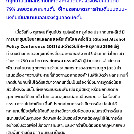
กฏหมายแก้ผลกระทบที่เกิดจากคนดื่มหลังวิจัยพบคนไม่ดื่ม
79% เคยซวยเพราะคนดื่ม จี้ไทยออกมาตรการห้ามดื่มบนถนน-
บังคับเข้มสนามบอลของรัฐปลอดนักดื่ม
เมื่อวันที่ 6 ตุลาคม ที่ศูนย์ประชุมโคเอ็ก กรุงโซล ประเทศเกาหลีใต้ มี
การ
ประชุมนโยบายแอลกอฮอล์ระดับโลก ครั้งที่ 2 (Global Alcohol
Policy Conference 2013) ระหว่างวันที่ 6-9 ตุลาคม 2556
มีผู้
ทำงานด้านการควบคุมเครื่องดื่มแอลกอฮอล์จาก 45 ประเทศทั่วโลก เข้า
ร่วมราว 750 คน โดย
ดร.ทักษพล ธรรมรังสี
ผู้อำนวยการสำนักงาน
พัฒนานโยบายสุขภาพระหว่างประเทศกระทรวงสาธารณสุข (สธ.) นำ
เสนอเรื่อง "ความเสียหายที่เกิดจากแอลกอฮอล์" ในพิธีเปิดว่า ผลกระทบที่
เกิดขึ้นกับคนที่ไม่ได้ดื่มแต่มาจากคนที่ดื่มเป็นเรื่องที่ยังมีการพูดถึงน้อย
ส่วนใหญ่จะเน้นไปที่ผลกระทบระยะสั้น เช่น อุบัติเหตุ หรือผลที่เกิดต่อ
สุขภาพคนที่ดื่มเท่านั้น ไม่ครอบคลุมผลต่อคนอื่นระยะยาว ทั้งเรื่องศิล
ธรรม ความไม่เท่าเทียม สิ่งที่ประเทศไทยควรดำเนินการคือ บังคับใช้
กฎหมายที่มีอยู่เพื่อให้คนดื่มอย่างมีความรับผิดชอบ เช่นกรณีการดื่มใน
สนามแข่งขันฟุตบอล ซื้งบางแห่งเป็นของรัฐบาลต้องคุมไม่ให้มีการดื่ม
อย่างเข้มงวดเพื่อไม่เกิดการทะเลาะ และหากจำเป็นต้องออกกฎหมายเพิ่ม
เติมพื้นที่ห้ามดื่ม อาทิ บนถนน เป็นต้น