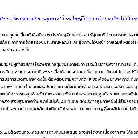
 'กก.บริหารเขตบริการสุขภาพ'ชี้ รพ.ใหญ่ได้มากกว่า รพ.เล็ก ไม่เป็
มชน ยื่นหนังสือถึง นพ.ประดิษฐ สินธวณรงค์ รัฐมนตรีว่าการกระทรวงสา
แก้ประกาศการจัดสรรงบประมาณหลักประกันสุขภาพถ้วนหน้า จากเดิมส่งตรงโรงพ
ในบอร์ด สปสช.นั้น
นชมรมผู้อำนวยการโรงพยาบาลชุมชน เปิดเผยว่า แม้จะไม่มีการพิจารณาปรับแก้
าศการจัดสรรงบประมาณปี 2557 เมื่อเดือนกรกฎาคมที่ผ่านมา แต่มีแนวโน้มว่าจะป
ารบริการเขตสุขภาพ ดังนั้น ต้องสอบถามความคิดเห็นของโรงพยาบาลทุกระดับก
 เท่านั้น ในส่วนของประกาศแต่งตั้งคณะกรรมการบริหารการบริการเขตสุขภาพ เมื่
ยแพทย์สาธารณสุขจังหวัด (นพ.สสจ.) ตัวแทนโรงพยาบาลศูนย์/โรงพยาบาลทั่วไป จัง
งเสริมสุขภาพตำบล กลับมีเพียง 2 คนต่อเขตบริการสุขภาพ ซึ่งไม่เป็นธรรม เรื่
ของโรงพยาบาลขนาดเล็กเท่าเทียมกับโรงพยาบาลขนาดใหญ่ ซึ่งในสัปดาห์หน้าตัวแท
รจะเพิ่มสัดส่วนคณะกรรมการตามที่ชมรมเสนอ อาจทำ ได้ยาก เนื่องจาก สธ.ได้