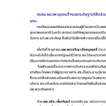
ชมรม ผอ.รพ.ชุมชนจี้'หมอประดิษฐ'แก้สัดส่วน
แทน
กรณีชมรมแพทย์ชนบทและชมรมผู้อำนวยการโรงพยาบาลชุ
สุขภาพแห่งชาติ (บอร์ด สปสช.) ขอให้หยุดแทรกแซงปรับ
จัดการ แต่ นพ.ประดิษฐ ยืนยันว่าไม่มีการพิจารณาเรื่องนี้
เมื่อวันที่ 8 ตุลาคม
นพ.พรเจริญ เจียมบุญศรี
ประธา
ยังวางใจไม่ได้ เนื่องจากรัฐมนตรีว่าการ สธ.ได้ลงประก
เนื่องจากมีการออกประกาศแต่งตั้งคณะกรรมการบริหารก
"ไม่เพียงแต่เรื่องประกาศการจัดสรรงบหลักประกันสุขภาพฯ
เท่าเทียม โดยพบว่ามีผู้ตรวจราชการ สธ.เป็นประธาน มีนา
ก็ตาม แต่สัดส่วนของตัวแทนโรงพยาบาลชุมชน โรงพยาบาลส่
บริหาร สธ.ปรับแก้ประกาศดังกล่าว โดยขอให้เพิ่มสัดส่วน
นพ.พรเจริญกล่าว
ด้าน
นพ.วชิระ เพ็งจันทร์
รองปลัด สธ. กล่าวว่า กา