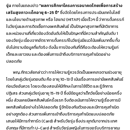
รุ่น
ภายในแถลงข่าว
"ผลการศึกษาโครงการอนาคตไทยเพื่อการสร้าง
เสริมสุขภาวะเด็กอายุ 6-25 ปี"
ซึ่งจัดโดยโครงการประเมินเทคโนโลยี
และนโยบายด้านสุขภาพ หรือ ไฮแทป (HITAP) เมื่อเร็วๆ นี้ ว่าการตั้งครรภ์
ในวัยรุ่นและการติดเชื้อทางเพศสัมพันธ์ เป็นปัญหาสุขภาพที่นักวิชาการ
และหน่วยงานที่เกี่ยวข้องจัดอันดับให้เป็นปัญหาที่มีความสำคัญอันดับ 1
ของวัยรุ่น เนื่องจากอัตราการตั้งครรภ์ในวัยรุ่นมีแนวโน้มเพิ่มมากขึ้น ทั้ง
ยังไม่ทราบข้อมูลที่แท้จริง ดังนั้น การป้องกันที่ดีคือจะต้องให้ความรู้แก่
เด็กและเยาวชน และต้องเพิ่มการเข้าถึงบริการการคุมกำเนิดอย่าง
ปลอดภัย
พญ.ภัทรวลัยกล่าวว่า การให้ความรู้ควรจัดเป็นแพคเกจตามช่วงอายุ
โดยในกลุ่มวัยรุ่นตอนต้น คือ อายุ 10-13 ปี เน้นเรื่องการอย่ามีเพศสัมพันธ์
ก่อนวัยอันควร โดยจะต้องสอนให้มีทักษะในการใช้ชีวิต และรู้จักการ
ปฏิเสธ ส่วนกลุ่มวัยรุ่นอายุ 15-19 ปี ซึ่งมีข้อมูลว่าเด็กวัยนี้อย่างน้อยครึ่ง
หนึ่ง ล้วนเคยมีเพศสัมพันธ์ครั้งแรก จึงต้องเน้นการให้ความรู้เรื่องการมี
เพศสัมพันธ์อย่างไรให้ปลอดภัย รู้จักป้องกันตัวเองและมีการคุมกำเนิด
อย่างถูกต้อง ส่วนการเพิ่มการเข้าถึงบริการคุมกำเนิดแบบปลอดภัย
เสนอให้มีการทำการ์ด (Card) สำหรับวัยรุ่น ซึ่งประยุกต์มาจากประเทศ
อังกฤษ ที่มีการทำ U-Card สำหรับวัยรุ่นหญิงในการขอรับบริการยาคุม