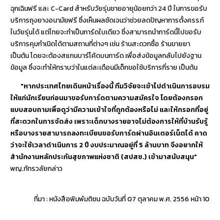
ฉุกเฉินฟรี และ C-Card สำหรับวัยรุ่นชายอายุน้อยกว่า 24 ปี ในการขอรับ
บริการถุงยางอนามัยฟรี ซึ่งเห็นผลชัดเจนว่าช่วยลดปัญหาการตั้งครรภ์
ในวัยรุ่นได้ แต่ไทยจะทำเป็นการ์ดใบเดียว ซึ่งสามารถนำการ์ดนี้ไปขอรับ
บริการคุมกำเนิดได้ตามสถานที่ต่างๆ เช่น ร้านสะดวกซื้อ ร้านขายยา
เป็นต้น โดยจะต้องสแกนบาร์โค้ดบนการ์ด เพื่อส่งข้อมูลกลับไปยังฐาน
ข้อมูล ซึ่งจะทำให้ทราบว่าในแต่ละเดือนมีเด็กขอใช้บริการกี่ราย เป็นต้น
"หากประเทศไทยเดินหน้าเรื่องนี้ ทีมวิจัยจะเข้าไปดำเนินการอบรม
ให้แก่นักเรียนก่อนมาขอรับการ์ดตามความสมัครใจ โดยต้องกรอก
แบบสอบถามเพื่อดูว่ามีความเข้าใจที่ถูกต้องหรือไม่ และให้กรอกที่อยู่
ที่สะดวกในการจัดส่ง เพราะเด็กบางรายอาจไม่ต้องการให้ที่บ้านรับรู้
หรือบางรายสามารถลงทะเบียนขอรับการ์ดผ่านอินเตอร์เน็ตได้ คาด
ว่าจะใช้เวลาดำเนินการ 2 ปี งบประมาณอยู่ที่ 5 ล้านบาท จึงอยากให้
สำนักงานหลักประกันสุขภาพแห่งชาติ (สปสช.) เข้ามาสนับสนุน"
พญ.ภัทรวลัยกล่าว
ที่มา : หนังสือพิมพ์มติชน ฉบับวันที่ 07 ตุลาคม พ.ศ. 2556 หน้า 10