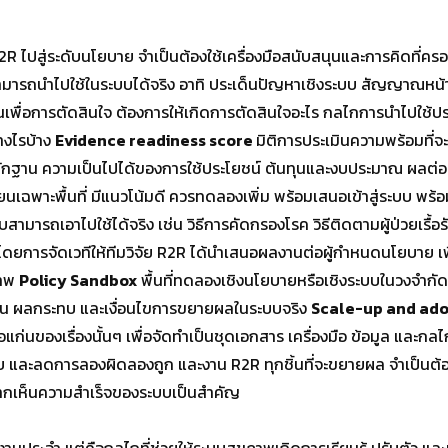
R2R ไปสู่ระดับนโยบาย จำเป็นต้องใช้เครื่องมือสนับสนุนและการคิดที่คร
ามารถนำไปใช้ในระบบได้จริง อาทิ ประเด็นปัญหาเชิงระบบ สัญญาณหน้างาน
นเพื่อการตัดสินใจ ต้องการให้เกิดการตัดสินใจอะไร กลไกการนำไปใช้ป
างไรบ้าง
Evidence readiness score
มิติการประเมินความพร้อมที่จ
ลักฐาน ความเป็นไปได้ของการใช้ประโยชน์ ต้นทุนและงบประมาณ ผล
ทเรียนเฉพาะพื้นที่ มีแนวโน้มดี ควรทดลองเพิ่ม พร้อมเสนอเข้าสู่ระบบ
บบสามารถเอาไปใช้ได้จริง เช่น วิธีการคัดกรองโรค วิธีติดตามผู้ป่วยเรื
ยการจัดเวทีให้ทีมวิจัย R2R ได้นำเสนอผลงานต่อผู้กำหนดนโยบาย เพื่อ
ภาพ
Policy Sandbox
พื้นที่ทดลองเชิงนโยบายหรือเชิงระบบในวงจำกัด
ทุน ผลกระทบ และเงื่อนไขการขยายผลในระบบจริง
Scale-up and ad
แก่นของเรื่องนั้นๆ เพื่อจัดทำเป็นชุดเอกสาร เครื่องมือ ข้อมูล และกลไ
บ และลดการลองผิดลองถูก และงาน R2R ทุกชิ้นที่จะขยายผล จำเป็นต้อ
อยากเห็นความสำเร็จของระบบเป็นสำคัญ
ระจำ แต่คือกลไกที่ช่วยให้ระบบสุขภาพเกิดการเรียนรู้ ปรับตัว และเป