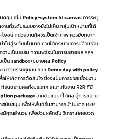
อบคลุม เช่น
Policy-system fit canvas
การระบุ
ที่ระดับระบบอาจยังไม่เห็น กลุ่มเป้าหมายที่ได้
ระโยชน์ หน่วยงานที่ควรเป็นเจ้าภาพ ควรมีบทบาท
ะนำไปสู่ระดับนโยบาย ภายใต้กระบวนการมีส่วนร่วม
ต่อความเป็นธรรม ความพร้อมในการขยายผล ฯลฯ
 พร้อมเป็น sandbox/ขยายผล
Policy
้อรัง นวัตกรรมชุมชน ฯลฯ
Demo day with policy
ให้เกิดการตัดสินใจ ซึ่งจะเป็นการช่วยเชื่อมงาน
 ก่อนขยายผลทั้งประเทศ เหมาะกับงาน R2R ที่มี
option package
จากต้นแบบที่ได้ผล สู่การขยาย
กสนับสนุน เพื่อให้พื้นที่อื่นสามารถนำโมเดล R2R
งมีคุณอำนวย เพื่อช่วยผลักดัน วิเคราะห์คอขวด
ลี่ยนแปลงได้จริง ซึ่ง R2R Next จะเป็นการส่ง