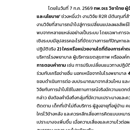
โดยในวันที่ 7 ก.ค. 2569
ทพ.จเร วิชาไทย ผู
และนโยบาย’
ช่วงหนึ่งว่า งานวิจัย R2R มีต้นทุน
งานวิจัยที่สามารถนำไปสู่การเปลี่ยนแปลงผลลัพธ์ใน
พบจากหลายแหล่งอย่างเป็นระบบ โดยเฉพาะการจะย
เชิงระบบมีอุปสรรคอะไรที่ขัดขวางการแก้ปัญหาและก
ปฏิบัติจริง
2) ใครหรือหน่วยงานใดที่ต้องการคำต
บริหารโรงพยาบาล ผู้บริหารเขตสุขภาพ หรือองค์ก
การตอบคำถาม
เช่น การปรับเปลี่ยนแนวทางปฏิบั
ร่วมกับเครือข่ายอื่น นอกเหนือจากในโรงพยาบาล
4
ชอบดำเนินการต่อ งบประมาณมาจากส่วนไหน และจำเป
วิจัยกับการนำไปใช้ในสถานการณ์จริงมีความแตกต่า
กล่าว ยังต้องคำนึงถึงกลุ่มที่มีความเปราะบางและ
ติดตาม เด็กที่เข้าไม่ถึงบริการ ผู้สูงอายุที่อยู่
ใครไว้ข้างหลัง และควรหลีกเลี่ยงการคิดแบบเหมารว
เปราะบางจะเพิ่มขึ้น เมื่อความเสี่ยงและความไวต่อ
สมรรถนะของระบบไปพร้อมกัน