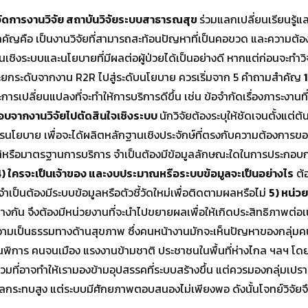
้จัดการงานวิจัย สถาบันวิจัยระบบสาธารณสุข
ร่วมแลกเปลี่ยนเรียนรู้
ที่สำคัญคือ เป็นงานวิจัยที่สามารถสะท้อนปัญหาที่เป็นคอขวด และความต้
เชิงระบบและนโยบายที่มีผลต่อผู้ป่วยได้เป็นอย่างดี หากแต่ก่อนจะทำวิจ
กระดับจากงาน R2R ไปสู่ระดับนโยบาย ควรเริ่มจาก 5 คำถามสำคัญ
ารเปลี่ยนแปลงที่จะทำให้การบริการดีขึ้น เช่น ข้อจำกัดเรื่องภาระงาน
อบจากงานวิจัยไปตัดสินใจเชิงระบบ
นักวิจัยต้องระบุให้ชัดเจนตั้งแต่ต้
รนโยบาย เพื่อจะได้ผลิตหลักฐานเชิงประจักษ์ที่ตรงกับความต้องการข
ติหรือมาตรฐานการบริการ จำเป็นต้องมีข้อมูลลักษณะใดในการประกอบก
) ใครจะเป็นเจ้าของ และงบประมาณหรือระบบข้อมูลจะเป็นอย่างไร
ต้
็นต้องมีระบบข้อมูลหรือตัวชี้วัดใหม่เพื่อติดตามผลหรือไม่
5) หน่
งกัน จึงต้องมีหน่วยงานที่จะนำไปขยายผลเพื่อให้เกิดประสิทธิภาพต่อเ
ความเป็นธรรมทางด้านสุขภาพ ซึ่งคนหน้างานมักจะเห็นปัญหาของกลุ่มคนที
บ้าน คนพิการ คนจนเมือง แรงงานข้ามชาติ ประชาชนในพื้นที่ห่างไกล ฯลฯ 
มที่อาจทำให้เรามองข้ามอุปสรรคที่ระบบสร้างขึ้น แต่ควรมองกลุ่มเปรา
ผลกระทบสูง แต่ระบบมีศักยภาพตอบสนองไม่เพียงพอ ดังนั้นโจทย์วิจัยจึงจ