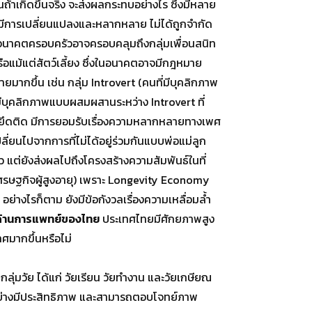
เกิดขึ้นจริง จะส่งผลกระทบอย่างไร ซึ่งมีหลาย
วมีการเปลี่ยนแปลงและหลากหลาย ไม่ได้ถูกจำกัด
ในอนาคตครอบครัวอาจครอบคลุมถึงกลุ่มเพื่อนสนิท
ือแม้แต่สัตว์เลี้ยง ซึ่งในอนาคตอาจมีกฎหมาย
ากขึ้น เช่น กลุ่ม Introvert (คนที่มีบุคลิกภาพ
ที่มีบุคลิกภาพแบบผสมผสานระหว่าง Introvert ที่
ม่ได้ยึดติด มีการยอมรับเรื่องความหลากหลายทางเพศ
ี่ยนไปจากการที่ไม่ได้อยู่ร่วมกันแบบพ่อแม่ลูก
ว แต่ยังส่งผลไปถึงโครงสร้างความสัมพันธ์ในที่
รษฐกิจผู้สูงอายุ) เพราะ Longevity Economy
่างไรก็ตาม ยังมีข้อกังวลเรื่องความเหลื่อมล้ำ
้านการแพทย์ของไทย
ประเทศไทยมีศักยภาพสูง
ศมากขึ้นหรือไม่
ุ่มวัย ได้แก่ วัยเรียน วัยทำงาน และวัยเกษียณ
้อย่างมีประสิทธิภาพ และสามารถตอบโจทย์ภาพ