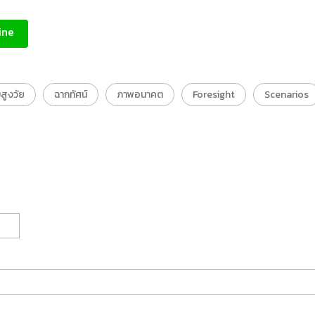
ine
สูงวัย
ฉากทัศน์
ภาพอนาคต
Foresight
Scenarios