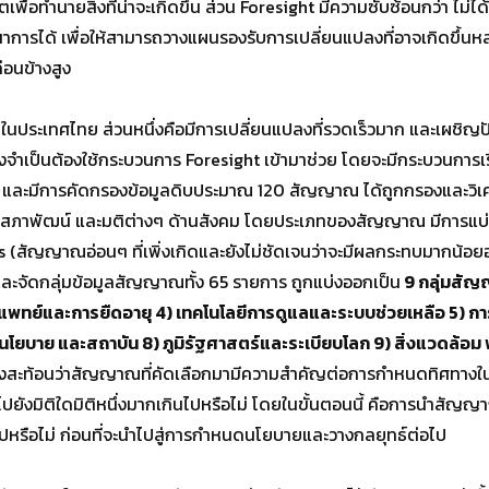
เพื่อทำนายสิ่งที่น่าจะเกิดขึ้น ส่วน Foresight มีความซับซ้อนกว่า ไม่ไ
นาการได้ เพื่อให้สามารถวางแผนรองรับการเปลี่ยนแปลงที่อาจเกิดขึ้นหล
่อนข้างสูง
เทศไทย ส่วนหนึ่งคือมีการเปลี่ยนแปลงที่รวดเร็วมาก และเผชิญปัญห
ึงจำเป็นต้องใช้กระบวนการ Foresight เข้ามาช่วย โดยจะมีกระบวนก
 และมีการคัดกรองข้อมูลดิบประมาณ 120 สัญญาณ ได้ถูกกรองและวิ
สภาพัฒน์ และมติต่างๆ ด้านสังคม โดยประเภทของสัญญาณ มีการแบ
nals (สัญญาณอ่อนๆ ที่เพิ่งเกิดและยังไม่ชัดเจนว่าจะมีผลกระทบมากน้อ
ะห์และจัดกลุ่มข้อมูลสัญญาณทั้ง 65 รายการ ถูกแบ่งออกเป็น
9 กลุ่มสัญ
พทย์และการยืดอายุ 4) เทคโนโลยีการดูแลและระบบช่วยเหลือ 5) กา
นโยบาย และสถาบัน 8) ภูมิรัฐศาสตร์และระเบียบโลก 9) สิ่งแวดล้อม
ึ่งสะท้อนว่าสัญญาณที่คัดเลือกมามีความสำคัญต่อการกำหนดทิศทาง
ปยังมิติใดมิติหนึ่งมากเกินไปหรือไม่ โดยในขั้นตอนนี้ คือการนำสัญญา
ดตกไปหรือไม่ ก่อนที่จะนำไปสู่การกำหนดนโยบายและวางกลยุทธ์ต่อไป