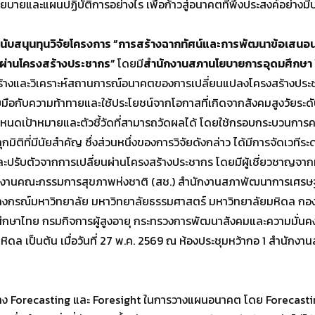
ยและแผนปฏิบัติการอย่างไร เพื่อก้าวสู่อนาคตที่พึงประสงค์อย่างมี
สนับสนุนทุนวิจัยโครงการ “การสร้างฉากทัศน์และการพัฒนาข้อเสนอ
นผ่านโครงสร้างประชากร”
โดยมี
สํานักงานสภานโยบายการอุดมศึกษา ว
ื่อสร้างและวิเคราะห์สถานการณ์อนาคตของการเปลี่ยนแปลงโครงสร้างป
ือกับความท้าทายและใช้ประโยชน์จากโอกาสที่เกิดจากสังคมสูงวัยระด
นดเป้าหมายและตัวชี้วัดที่สามารถวัดผลได้ โดยใช้กรอบกระบวนการ
ติที่มีนัยสำคัญ ซึ่งส่วนหนึ่งของการวิจัยดังกล่าว ได้มีการจัดเวท
ปรับตัวจากการเปลี่ยนผ่านโครงสร้างประชากร โดยมีผู้เชี่ยวชาญจากห
งานคณะกรรมการสุขภาพห่งชาติ (สช.) สำนักงานสภาพัฒนาการเศรษฐ
ฬาลงกรณ์มหาวิทยาลัย มหาวิทยาลัยธรรมศาสตร์ มหาวิทยาลัยมหิดล ก
ษาไทย กรมกิจการผู้สูงอายุ กระทรวงการพัฒนาสังคมและความมั่นคง
ล เป็นต้น เมื่อวันที่ 27 พ.ค. 2569 ณ ห้องประชุมหว้ากอ 1 สำนักงา
ง Forecasting และ Foresight ในการวางแผนอนาคต โดย Forecasti