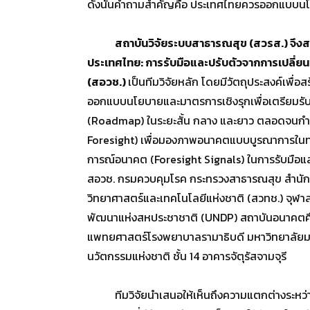
ดังนั้นคำถามสำคัญคือ ประเทศไทยควรออกแบบนโยบา
สถาบันวิจัยระบบสาธารณสุข (สวรส.) จึง
ประเทศไทย: การรับมือและปรับตัวจากการเปลี่ย
(สอวช.)
เป็นทีมวิจัยหลัก โดยมีวัตถุประสงค์เพ
ออกแบบนโยบายและมาตรการเชิงรุกเพื่อเตรียมรับม
(Roadmap) ในระยะสั้น กลาง และยาว ตลอดจนกำห
Foresight) เพื่อมองภาพอนาคตแบบบูรณาการในทุกมิ
การณ์อนาคต (Foresight Signals) ในการรับมือและ
สอวช. กรมควบคุมโรค กระทรวงสาธารณสุข สำนัก
วิทยาศาสตร์และเทคโนโลยีแห่งชาติ (สวทช.) จุ
พัฒนาแห่งสหประชาชาติ (UNDP) สถาบันอนาคตศึก
แพทยศาสตร์โรงพยาบาลรามาธิบดี มหาวิทยาลัยมหิด
นวัตกรรมแห่งชาติ ชั้น 14 อาคารจัตุรัสจามจุรี
ทีมวิจัยนำเสนอให้เห็นถึงความแตกต่างระหว่า