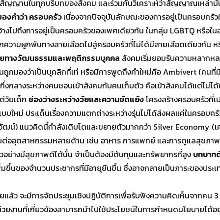
านในทุกบริบทของสังคม และร่วมกันวิเคราะห์ว่าสัญญาณเหล่านั้นถ้า
ของคำว่า ครอบครัว
เนื่องจากปัจจุบันลักษณะของการอยู่เป็นครอบครั
กว้างไปถึงการอยู่เป็นครอบครัวของเพศเดียวกัน ในกลุ่ม LGBTQ หรือ
ความผูกพันทางสายเลือดไปสู่ครอบครัวที่ไม่ได้มีสายเลือดเดียวกัน หร
ยทางวัฒนธรรมและพฤติกรรมบุคคล
สังคมเริ่มยอมรับความหลากหลายม
จุบันถูกมองว่าเป็นบุคลิกที่เท่ หรือมีการพูดถึงคำใหม่คือ Ambivert (คน
อยู่กึ่งกลางระหว่างคนชอบเข้าสังคมกับคนเก็บตัว คือเข้าสังคมได้แต่ไ
ต่วัยเด็ก
ช่องว่างระหว่างวัยและความขัดแย้ง
โครงสร้างครอบครัวที่เปล
บบใหม่ ประเด็นเรื่องความแตกต่างระหว่างรุ่นไม่ได้ส่งผลแค่ในครอบครั
ฒน์) แนวคิดนี้กำลังเติบโตและขยายตัวมากกว่า Silver Economy (เศ
ะทบต่ออุตสาหกรรมหลายด้าน เช่น อาหาร การแพทย์ และการดูแลสุขภาพ อย
าวอย่างมีสุขภาพดีได้นั้น จำเป็นต้องมีต้นทุนและทรัพยากรที่สูง
บทบาทด
ขึ้นของจำนวนประชากรที่มีอายุยืนขึ้น ซึ่งอาจกลายเป็นภาระของประเท
ว จะมีการจัดประชุมเชิงปฏิบัติการเพื่อรับฟังความคิดเห็นจากคน 3 กล
ละหน่วยงานที่เกี่ยวข้องสามารถนำไปใช้ประโยชน์ในการกำหนดนโยบายได