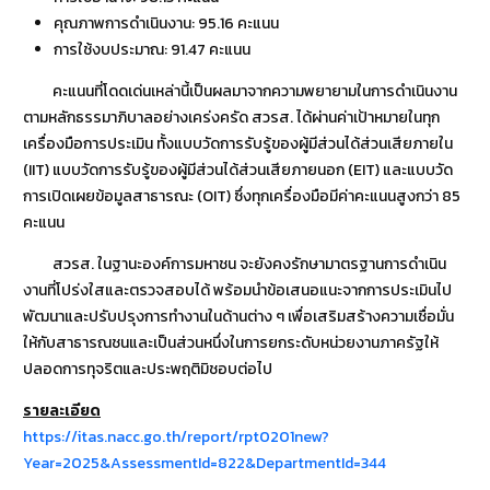
คุณภาพการดำเนินงาน: 95.16 คะแนน
การใช้งบประมาณ: 91.47 คะแนน
คะแนนที่โดดเด่นเหล่านี้เป็นผลมาจากความพยายามในการดำเนินงาน
ตามหลักธรรมาภิบาลอย่างเคร่งครัด สวรส. ได้ผ่านค่าเป้าหมายในทุก
เครื่องมือการประเมิน ทั้งแบบวัดการรับรู้ของผู้มีส่วนได้ส่วนเสียภายใน
(IIT) แบบวัดการรับรู้ของผู้มีส่วนได้ส่วนเสียภายนอก (EIT) และแบบวัด
การเปิดเผยข้อมูลสาธารณะ (OIT) ซึ่งทุกเครื่องมือมีค่าคะแนนสูงกว่า 85
คะแนน
สวรส. ในฐานะองค์การมหาชน จะยังคงรักษามาตรฐานการดำเนิน
งานที่โปร่งใสและตรวจสอบได้ พร้อมนำข้อเสนอแนะจากการประเมินไป
พัฒนาและปรับปรุงการทำงานในด้านต่าง ๆ เพื่อเสริมสร้างความเชื่อมั่น
ให้กับสาธารณชนและเป็นส่วนหนึ่งในการยกระดับหน่วยงานภาครัฐให้
ปลอดการทุจริตและประพฤติมิชอบต่อไป
รายละเอียด
https://itas.nacc.go.th/report/rpt0201new?
Year=2025&AssessmentId=822&DepartmentId=344