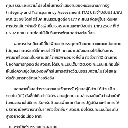
คุณธรรมและความโปร่งใสในการดำเนินงานของหน่วยงานภาครัฐ
(Integrity and Transparency Assessment: ITA) ประจำปีงบประมาณ
พ.ศ. 2568 โดยได้รับคะแนนรวมสูงถึง 91.77 คะแนน จัดอยู่ในระดับผล
การประเมิน "ผ่านดี" ซึ่งเพิ่มขึ้น 6.45 คะแนนจากปีงบประมาณ 2567 ที่ได้
85.32 คะแนน สะท้อนให้เห็นถึงการพัฒนาอย่างต่อเนื่อง
ผลการประเมินในปีนี้ไม่เพียงแต่บรรลุค่าเป้าหมายตามแผนแม่บทภาย
ใต้ยุทธศาสตร์ชาติที่กำหนดไว้ที่ 85 คะแนน แต่ยังแสดงให้เห็นถึงการ
พัฒนาที่โดดเด่นในหลายมิติ โดยเฉพาะอย่างยิ่งใน ตัวชี้วัดที่ 10 ด้านการ
ป้องกันการทุจริต ซึ่ง สวรส. ได้รับคะแนนเต็ม 100.00 คะแนน สะท้อนให้
เห็นถึงความมุ่งมั่นขององค์กรในการสร้างวัฒนธรรมความโปร่งใสและ
ต่อต้านการทุจริตอย่างจริงจัง
นอกจากนี้ ผลสำรวจจากแบบวัดการรับรู้ของผู้มีส่วนได้ส่วนเสีย
ภายใน (IIT) ยังชี้ให้เห็นว่า 100% ของผู้ตอบแบบสำรวจยืนยันว่าเจ้าหน้าที่
ในหน่วยงานไม่มีการเรียกรับสินบนเพื่อแลกกับการปฏิบัติงานหรือการให้
บริการ เมื่อพิจารณาในรายตัวชี้วัดอื่น ๆ สวรส. ยังได้รับคะแนนในระดับ
สูงอย่างต่อเนื่อง อาทิ:
การใช้อำนาจ: 98.13 คะแนน