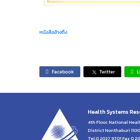
หนังสืออ้างถึง
Facebook
Twitter
L
Health Systems Rese
4th Floor, National Hea
District Nonthaburi 110
Tel 0 2027 9701 Fax 0 2