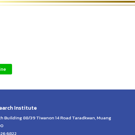
ine
arch Institute
lth Building 88/39 Tiwanon 14 Road Taradkwan, Muang
00
026 6822