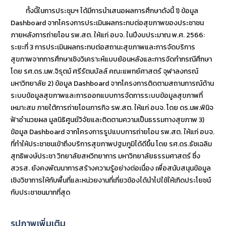
ทั้งนี้ในการประชุมฯ ได้มีการนำเสนอผลการศึกษาดังนี้ 1) ข้อมูล
Dashboard จากโครงการประเมินผลกระทบต่อสุขภาพของประชาชน
ภายหลังการถ่ายโอน รพ.สต. ให้แก่ อบจ. ในปีงบประมาณ พ.ศ. 2566:
ระยะที่ 3 การประเมินผลกระทบต่อสถานะสุขภาพและการจัดบริการ
สุขภาพจากการศึกษาเชิงวิเคราะห์แบบย้อนหลังและการจัดทำกรณีศึกษา
โดย รศ.ดร.นพ.จิรุตม์ ศรีรัตนบัลล์ คณะแพทย์ศาสตร์ จุฬาลงกรณ์
มหาวิทยาลัย 2) ข้อมูล Dashboard จากโครงการติดตามสถานการณ์ด้าน
ระบบข้อมูลสุขภาพและการออกแบบการจัดการระบบข้อมูลสุขภาพที่
เหมาะสม ภายใต้การถ่ายโอนภารกิจ รพ.สต. ให้แก่ อบจ. โดย ดร.นพ.พินิจ
ฟ้าอำนวยผล มูลนิธิศูนย์วิจัยและติดตามความเป็นธรรมทางสุขภาพ 3)
ข้อมูล Dashboard จากโครงการรูปแบบการถ่ายโอน รพ.สต. ให้แก่ อบจ.
ที่ทำให้ประชาชนเข้าถึงบริการสุขภาพปฐมภูมิได้ดีขึ้น โดย รศ.ดร.ธัชเฉลิม
สุทธิพงษ์ประชา วิทยาลัยสหวิทยาการ มหาวิทยาลัยธรรมศาสตร์ ซึ่ง
สวรส. ยังคงพัฒนาการสร้างความรู้อย่างต่อเนื่อง เพื่อสนับสนุนข้อมูล
เชิงวิชาการให้กับพื้นที่และหน่วยงานที่เกี่ยวข้องได้นำไปใช้ให้เกิดประโยชน์
กับประชาชนมากที่สุด
รูปภาพเพิ่มเติม