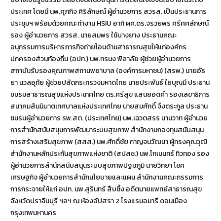
ประเทศ โดยมี นพ.ศุภกิจ ศิริลักษณ์ ผู้อำนวยการ สวรส. เป็นประธานการ
ประชุมฯ พร้อมด้วยคณะทำงาน HSIU อาทิ ผศ.ดร.จรวยพร ศรีศศลักษณ์
รอง ผู้อำนวยการ สวรส. นายสมพร ใช้บางยาง ประธานคณะ
อนุกรรมการบริหารภารกิจถ่ายโอนด้านสาธารณสุขให้แก่องค์กร
ปกครองส่วนท้องถิ่น (อปท.) นพ.ทรนง พิลาลัย ผู้ช่วยผู้อำนวยการ
สถาบันรับรองคุณภาพสถานพยาบาล (องค์การมหาชน) (สรพ.) นายอัธ
ยา นวลอุทัย ผู้ช่วยปลัดกระทรวงมหาดไทย นายประพันธ์ ใยบุญมี ประธาน
ชมรมสาธารณสุขแห่งประเทศไทย ดร.ศรีสุข แสนยอดคำ รองเลขาธิการ
สมาคมสันนิบาตเทศบาลแห่งประเทศไทย นายสมศักดิ์ จึงตระกูล ประธาน
ชมรมผู้อำนวยการ รพ.สต. (ประเทศไทย) นพ.เฉวตสรร นามวาท ผู้อำนวย
การสำนักสนับสนุนการพัฒนาระบบสุขภาพ สำนักงานกองทุนสนับสนุน
การสร้างเสริมสุขภาพ (สสส.) นพ.ศักดิ์ชัย กาญจนวัฒนา ผู้ทรงคุณวุฒิ
สำนักงานหลักประกันสุขภาพแห่งชาติ (สปสช.) นพ.โกเมนทร์ ทิวทอง รอง
ผู้อำนวยการสำนักสนับสนุนระบบสุขภาพปฐมภูมิ นายวิทยา โชค
เศรษฐกิจ ผู้อำนวยการสำนักนโยบายและแผน สำนักงานคณะกรรมการ
การกระจายให้แก่ อปท. นพ.สุรินทร์ สืบซึ้ง อดีตนายแพทย์สาธารณสุข
จังหวัดปราจีนบุรี ฯลฯ ณ ห้องอัปสรา 2 โรงแรมอมารี ดอนเมือง
กรุงเทพมหานคร