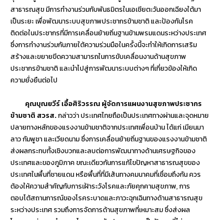
สาธารณสุข มีการทำงานร่วมกับพันธมิตรในเอเชียตะวันออกเฉียงใต้มา
เป็นระยะ เพื่อพัฒนาระบบสุขภาพประชากรข้ามชาติ และป้องกันโรค
ติดต่อในประชากรที่มีการเคลื่อนย้ายถิ่นฐานข้ามพรมแดนระหว่างประเทศ
ซึ่งการทำงานร่วมกันภายใต้ความร่วมมือในครั้งนี้จะทำให้เกิดการเสริม
สร้างและขยายขีดความสามารถในการขับเคลื่อนงานด้านสุขภาพ
ประชากรข้ามชาติ และนำไปสู่การพัฒนาระบบต่างๆ ที่เกี่ยวข้องให้เกิด
ความยั่งยืนต่อไป
คุณบุณยวีร์ เอื้อศิริวรรณ ผู้จัดการแผนงานสุขภาพประชากร
ข้ามชาติ สวรส.
กล่าวว่า ประเทศไทยถือเป็นประเทศทางผ่านและจุดหมาย
ปลายทางหลักของแรงงานข้ามชาติจากประเทศเพื่อนบ้าน ได้แก่ เมียนมา
ลาว กัมพูชา และเวียดนาม ซึ่งการเคลื่อนย้ายถิ่นฐานของแรงงานข้ามชาติ
ส่งผลกระทบทั้งเชิงบวกและลบต่อการพัฒนาทางด้านเศรษฐกิจของ
ประเทศและของภูมิภาค ขณะเดียวกันการแก้ไขปัญหาสาธารณสุขของ
ประเทศในพื้นที่ชายแดน หรือพื้นที่ที่มีเส้นทางคมนาคมที่เชื่อมถึงกัน ควร
ต้องให้ความสำคัญกับการเฝ้าระวังโรคและภัยคุกคามสุขภาพ, การ
ตอบโต้สถานการณ์ของโรคระบาดและภาวะฉุกเฉินทางด้านสาธารณสุข
ระหว่างประเทศ รวมถึงการจัดการด้านสุขภาพที่เหมาะสม ซึ่งส่งผล