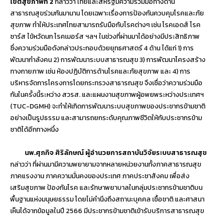
เขตสุขภาพที่ 2
กล่าวว่า ไทยและสหรัฐมีความร่วมมือทางด้าน
สาธารณสุขร่วมกันมานาน โดยเฉพาะเรื่องการป้องกันควบคุมโรคและภัย
สุขภาพ ทำให้ประเทศไทยสามารถรับมือกับโรคต่างๆ เช่น โรคเอดส์ โรค
ซาร์ส ไข้หวัดนก โรคเมอร์ส ฯลฯ ในช่วงที่ผ่านมาได้อย่างมีประสิทธิภาพ
ซึ่งความร่วมมือดังกล่าวประกอบด้วยยุทธศาสตร์ 4 ด้าน ได้แก่ 1) การ
พัฒนากำลังคน 2) การพัฒนาระบบสาธารณสุข 3) การพัฒนาโครงสร้าง
ทางกายภาพ เช่น ห้องปฏิบัติการด้านโรคและภัยสุขภาพ และ 4) การ
บริหารจัดการโครงการโดยกระทรวงสาธารณสุข จึงเชื่อว่าความร่วมมือ
กันในครั้งนี้ระหว่าง สวรส. และแผนงานสุขภาพผู้อพยพระหว่างประเทศฯ
(TUC-DGMH) จะทำให้เกิดการพัฒนาระบบสุขภาพของประชากรข้ามชาติ
อย่างเป็นรูปธรรม และสามารถยกระดับคุณภาพชีวิตให้กับประชากรข้าม
ชาติได้อีกทางหนึ่ง
นพ.ศุภกิจ ศิริลักษณ์ ผู้อำนวยการสถาบันวิจัยระบบสาธารณสุข
กล่าวว่า ที่ผ่านมามีความพยายามจากหลายหน่วยงานทั้งภาคสาธารณสุข
ภาคแรงงาน ภาคความมั่นคงของประเทศ ภาคประชาสังคม เพื่อส่ง
เสริมสุขภาพ ป้องกันโรค และรักษาพยาบาลในกลุ่มประชากรข้ามชาติบน
พื้นฐานแห่งมนุษยธรรม โดยไม่คำนึงถึงสถานะบุคคล เชื้อชาติ และศาสนา
เห็นได้จากข้อมูลในปี 2566 มีประชากรข้ามชาติเข้ารับบริการสาธารณสุข