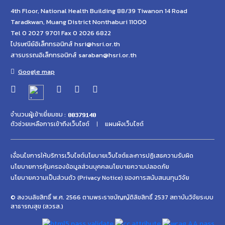
4th Floor, National Health Building 88/39 Tiwanon 14 Road
Taradkwan, Muang District Nonthaburi 11000
Tel 0 2027 9701 Fax 0 2026 6822
ไปรษณีย์อิเล็กทรอนิกส์ hsri@hsri.or.th
สารบรรณอิเล็กทรอนิกส์ saraban@hsri.or.th
Google map
จำนวนผู้เข้าเยี่ยมชม :
ตัวช่วยเหลือการเข้าถึงเว็บไซต์
แผนผังเว็บไซต์
เงื่อนไขการให้บริการเว็บไซต์
นโยบายเว็บไซต์และการปฏิเสธความรับผิด
นโยบายการคุ้มครองข้อมูลส่วนบุคคล
นโยบายความปลอดภัย
นโยบายความเป็นส่วนตัว (Privacy Notice) ของการสนับสนนทุนวิจัย
© สงวนลิขสิทธิ์ พ.ศ. 2566 ตามพระราชบัญญัติลิขสิทธิ์ 2537 สถาบันวิจัยระบบ
สาธารณสุข (สวรส.)