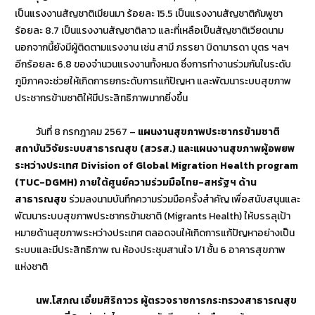
เป็นแรงงานสัญชาติเมียนมา ร้อยละ 15.5 เป็นแรงงานสัญชาติกัมพูชา
ร้อยละ 8.7 เป็นแรงงานสัญชาติลาว และที่เหลือเป็นสัญชาติเวียดนาม
นอกจากนี้ยังมีผู้ติดตามแรงงาน เช่น สามี ภรรยา บิดามารดา บุตร ฯลฯ
อีกร้อยละ 6.8 ของจำนวนแรงงานทั้งหมด ซึ่งการทำงานร่วมกันในระดับ
ภูมิภาคจะช่วยให้เกิดการยกระดับการแก้ปัญหา และพัฒนาระบบสุขภาพ
ประชากรข้ามชาติให้มีประสิทธิภาพมากยิ่งขึ้น
วันที่ 8 กรกฎาคม 2567 –
แผนงานสุขภาพประชากรข้ามชาติ
สถาบันวิจัยระบบสาธารณสุข (สวรส.) และแผนงานสุขภาพผู้อพยพ
ระหว่างประเทศ Division of Global Migration Health program
(TUC-DGMH) ภายใต้ศูนย์ความร่วมมือไทย-สหรัฐฯ ด้าน
สาธารณสุข
ร่วมลงนามบันทึกความร่วมมือครั้งสำคัญ เพื่อสนับสนุนและ
พัฒนาระบบสุขภาพประชากรข้ามชาติ (Migrants Health) ให้บรรลุเป้า
หมายด้านสุขภาพระหว่างประเทศ ตลอดจนให้เกิดการแก้ปัญหาอย่างเป็น
ระบบและมีประสิทธิภาพ ณ ห้องประชุมสานใจ 1/1 ชั้น 6 อาคารสุขภาพ
แห่งชาติ
นพ.โสภณ เอี่ยมศิริถาวร ผู้ตรวจราชการกระทรวงสาธารณสุข