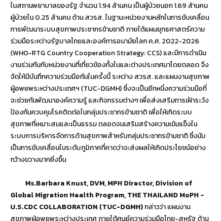
ในสถานพยาบาลของรัฐ จำนวน 1.94 ล้านคน เป็นผู้ป่วยนอก 1.69 ล้านคน
ผู้ป่วยใน 0.25 ล้านคน ด้าน สวรส. ในฐานะหน่วยงานหลักในการขับเคลื่อน
การพัฒนาระบบสุขภาพประชากรข้ามชาติ ภายใต้แผนยุทธศาสตร์ความ
ร่วมมือระหว่างรัฐบาลไทยและองค์การอนามัยโลก ค.ศ. 2022-2026
(WHO-RTG Country Cooperation Strategy: CCS) และมีการดำเนิน
งานร่วมกันกับหน่วยงานที่เกี่ยวข้องทั้งในและต่างประเทศมาโดยตลอด จึง
จัดให้มีบันทึกความร่วมมือกันในครั้งนี้ ระหว่าง สวรส. และแผนงานสุขภาพ
ผู้อพยพระหว่างประเทศฯ (TUC-DGMH) ซึ่งจะเป็นอีกหนึ่งความร่วมมือที่
จะช่วยกันพัฒนาองค์ความรู้ และกิจกรรมต่างๆ เพื่อส่งเสริมการเฝ้าระวัง
ป้องกันควบคุมโรคติดต่อในกลุ่มประชากรข้ามชาติ เพื่อให้เกิดระบบ
สุขภาพที่เหมาะสมและเป็นธรรม ตลอดจนเสริมสร้างความเข้มแข็งใน
ระบบการบริหารจัดการด้านสุขภาพสำหรับกลุ่มประชากรข้ามชาติ ซึ่งนับ
เป็นการขับเคลื่อนในระดับภูมิภาคที่คาดว่าจะส่งผลให้เกิดประโยชน์อย่าง
กว้างขวางมากยิ่งขึ้น
Ms.Barbara Knust, DVM, MPH Director, Division of
Global Migration Health Program, THE THAILAND MoPH -
U.S.CDC COLLABORATION (TUC-DGMH)
กล่าวว่า แผนงาน
สุขภาพผู้อพยพระหว่างประเทศ ภายใต้ศูนย์ความร่วมมือไทย-สหรัฐ ด้าน