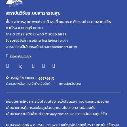
สถาบันวิจัยระบบสาธารณสุข
ชั้น 4 อาคารสุขภาพแห่งชาติ เลขที่ 88/39 ถ.ติวานนท์ 14 ต.ตลาดขวัญ
อ.เมือง จ.นนทบุรี 11000
โทร 0 2027 9701 แฟกซ์ 0 2026 6822
ไปรษณีย์อิเล็กทรอนิกส์ hsri@hsri.or.th
สารบรรณอิเล็กทรอนิกส์ saraban@hsri.or.th
Google map
จำนวนผู้เข้าเยี่ยมชม :
ตัวช่วยเหลือการเข้าถึงเว็บไซต์
แผนผังเว็บไซต์
เงื่อนไขการให้บริการเว็บไซต์
นโยบายเว็บไซต์และการปฏิเสธความรับผิด
นโยบายการคุ้มครองข้อมูลส่วนบุคคล
นโยบายความปลอดภัย
นโยบายความเป็นส่วนตัว (Privacy Notice) ของการสนับสนนทุนวิจัย
© สงวนลิขสิทธิ์ พ.ศ. 2566 ตามพระราชบัญญัติลิขสิทธิ์ 2537 สถาบันวิจัยระบบ