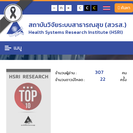
หน้าแรก
งานวิจัย TOP 10
-
+
ก
C
C
C
ค้นหา
การติดตามสถานการณ์ด้านระบบข้อมูลสุขภาพ และการออกแบบการจัดการระบบข้อมูล
สุขภาพที่เหมาะสม ภายใต้การถ่ายโอนภารกิจโรงพยาบาลส่งเสริมสุขภาพตำบลให้
องค์การบริหารส่วนจังหวัด
สถาบันวิจัยระบบสาธารณสุข (สวรส.)
งานวิจัย TOP 10
Health Systems Research Institute (HSRI)
รวมรวมแสดงข่าวสารประชาสัมพันธ์ของสถานับที่น่าสนใจ
เมนู
307
จำนวนผู้อ่าน :
คน
22
จำนวนดาวน์โหลด :
ครั้้ง