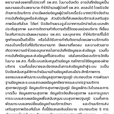
พยาบาลส่งแพทย์ไปตรวจที่ รพ.สต. ในบางจังหวัด อาจบันทึกข้อมูลเป็น
ผลงานของโรงพยาบาล ทำให้จำนวนผู้ป่วยที่ รพ.สต. ลดลงได้ โดยปัจจัย
ด้านการจัดบริการ น่าจะมีผลต่อข้อมูลผู้ป่วยโรคเรื้อรัง มากกว่าปัจจัยด้าน
การบันทึกข้อมูลหรือส่งข้อมูล ส่วนปัจจัยที่ส่งผลต่อบริการส่งเสริมสุข
ภาพป้องกันโรค ได้แก่ ปัจจัยด้านแรงจูงใจจากการเบิกจ่ายในระบบหลัก
ประกันสุขภาพ และการติดตามกำกับตามตัวชี้วัดของหน่วยบริหาร ที่เชื่อม
โยงกับการประเมินผลงานของ รพ.สต. และบุคลากร ทำให้บริการที่ไม่ได้
ถูกกำหนดเป็นตัวชี้วัด หรือไม่ได้รับการกำกับติดตามโดยเฉพาะบริการคัด
กรองโรคเรื้อรังที่มีปริมาณงานมาก มีผลงานที่ลดลง และบางส่วนอาจ
เกิดจากความเข้าใจของบุคลากรในการบันทึกข้อมูลและส่งข้อมูล รวมทั้ง
การบันทึกข้อมูลและส่งข้อมูลที่ไม่ครบถ้วน เช่นในกรณีของบริการวัคซีน
ในบาง รพ.สต. ทั้งนี้ระบบสนับสนุนด้านข้อมูล กลไกการใช้ข้อมูลของฝ่าย
บริหาร รวมทั้งนโยบายและข้อตกลงในการส่งข้อมูลเข้าสู่ระบบ จะเป็น
ปัจจัยสนับสนุนให้การดำเนินงานด้านข้อมูลยังคงมีประสิทธิภาพการ
ออกแบบและพัฒนาระบบข้อมูลสุขภาพปฐมภูมิ ประกอบด้วย การพัฒนา
ฐานข้อมูลและระบบแสดงผลข้อมูลทรัพยากรและมาตรฐานบริการ
สุขภาพปฐมภูมิ ข้อมูลบริการสุขภาพปฐมภูมิ ข้อมูลเฝ้าระวังโรคและการ
บาดเจ็บ ข้อมูลสถานะสุขภาพ ข้อมูลปัจจัยเสี่ยงสุขภาพ และการบูรณา
การระบบแสดงผลข้อมูลเพื่อสนับสนุนระบบสุขภาพปฐมภูมิ รวมทั้งการ
พัฒนาระบบแลกเปลี่ยนข้อมูลด้านบริการรักษา และด้านบริการส่ง
เสริมสุขภาพป้องกันโรค ทั้งนี้ข้อเสนอเชิงนโยบาย ประกอบด้วย 1) การ