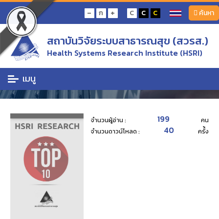
หน้าแรก
งานวิจัย TOP 10
-
+
ก
C
C
C
ค้นหา
รูปแบบธุรกิจร้านยาสำหรับเภสัชกรในระบบสุขภาพของประเทศ และแนวทางการบริหารให้
เกิดคุณค่าการบริการ
สถาบันวิจัยระบบสาธารณสุข (สวรส.)
งานวิจัย TOP 10
Health Systems Research Institute (HSRI)
รวมรวมแสดงข่าวสารประชาสัมพันธ์ของสถานับที่น่าสนใจ
เมนู
199
จำนวนผู้อ่าน :
คน
40
จำนวนดาวน์โหลด :
ครั้้ง