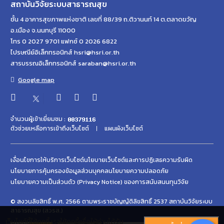
สถาบันวิจัยระบบสาธารณสุข
ชั้น 4 อาคารสุขภาพแห่งชาติ เลขที่ 88/39 ถ.ติวานนท์ 14 ต.ตลาดขวัญ
อ.เมือง จ.นนทบุรี 11000
โทร 0 2027 9701 แฟกซ์ 0 2026 6822
ไปรษณีย์อิเล็กทรอนิกส์ hsri@hsri.or.th
สารบรรณอิเล็กทรอนิกส์ saraban@hsri.or.th
Google map
จำนวนผู้เข้าเยี่ยมชม :
ตัวช่วยเหลือการเข้าถึงเว็บไซต์
แผนผังเว็บไซต์
เงื่อนไขการให้บริการเว็บไซต์
นโยบายเว็บไซต์และการปฏิเสธความรับผิด
นโยบายการคุ้มครองข้อมูลส่วนบุคคล
นโยบายความปลอดภัย
นโยบายความเป็นส่วนตัว (Privacy Notice) ของการสนับสนนทุนวิจัย
© สงวนลิขสิทธิ์ พ.ศ. 2566 ตามพระราชบัญญัติลิขสิทธิ์ 2537 สถาบันวิจัยระบบ
สาธารณสุข (สวรส.)
เว็บไซต์นี้ใช้คุกกี้ เราใช้คุกกี้เพื่อให้ท่านได้รับ