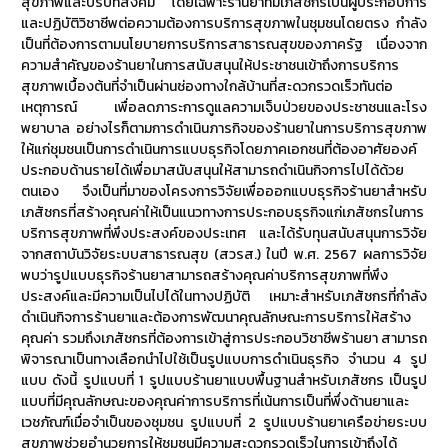
สุขภาพและบริบทสังคม โดยเฉพาะร้านยาที่มีเภสัชกรเป็นผู้ประกอบการ
และปฏิบัติวิชาชีพต่อความต้องการบริการสุขภาพในชุมชนโดยตรง กำลัง
เป็นที่ต้องการตามนโยบายการบริการสาธารณสุขของภาครัฐ เนื่องจาก
ความสำคัญของร้านยาในการสนับสนุนให้ประชาชนเข้าถึงการบริการ
สุขภาพเบื้องต้นที่จำเป็นผ่านช่องทางใกล้บ้านที่สะดวกรวดเร็วทันต่อ
เหตุการณ์ เพื่อลดภาระการดูแลความเจ็บป่วยของประชาชนและโรง
พยาบาล อย่างไรก็ตามการดำเนินภารกิจของร้านยาในการบริการสุขภาพ
ให้แก่ชุมชนเป็นการดำเนินการแบบธุรกิจโดยภาคเอกชนที่ต้องอาศัยองค์
ประกอบด้านรายได้เพื่อมาสนับสนุนให้สามารถดำเนินกิจการไปได้ด้วย
ตนเอง จึงเป็นที่มาของโครงการวิจัยเพื่อออกแบบธุรกิจร้านยาสำหรับ
เภสัชกรที่สร้างคุณค่าให้เป็นแนวทางการประกอบธุรกิจแก่เภสัชกรในการ
บริการสุขภาพที่พึงประสงค์ของประเทศ และได้รับทุนสนับสนุนการวิจัย
จากสถาบันวิจัยระบบสาธารณสุข (สวรส.) ในปี พ.ศ. 2567 ผลการวิจัย
พบว่ารูปแบบธุรกิจร้านยาสามารถสร้างคุณค่าบริการสุขภาพที่พึง
ประสงค์และมีความเป็นไปได้ในทางปฏิบัติ เหมาะสำหรับเภสัชกรที่กำลัง
ดำเนินกิจการร้านยาและต้องการพัฒนาคุณลักษณะการบริการให้สร้าง
คุณค่า รวมถึงเภสัชกรที่ต้องการเข้าสู่การประกอบวิชาชีพร้านยา สามารถ
พิจารณาเป็นทางเลือกนำไปใช้เป็นรูปแบบการดำเนินธุรกิจ จำนวน 4 รูป
แบบ ดังนี้ รูปแบบที่ 1 รูปแบบร้านยาแบบพื้นฐานสำหรับเภสัชกร เป็นรูป
แบบที่มีคุณลักษณะของคุณค่าการบริการที่เน้นการเป็นที่พึ่งด้านยาและ
เวชภัณฑ์เมื่อจำเป็นของชุมชน รูปแบบที่ 2 รูปแบบร้านยาเครือข่ายระบบ
สุขภาพช่วยอำนวยการให้ชุมชนมีความสะดวกรวดเร็วในการเข้าถึงได้