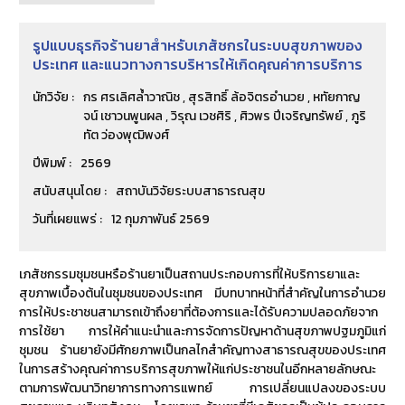
รูปแบบธุรกิจร้านยาสำหรับเภสัชกรในระบบสุขภาพของ
ประเทศ และแนวทางการบริหารให้เกิดคุณค่าการบริการ
นักวิจัย :
กร ศรเลิศล้ำวาณิช , สุรสิทธิ์ ล้อจิตรอำนวย , หทัยกาญ
จน์ เชาวนพูนผล , วิรุณ เวชศิริ , ศิวพร ปีเจริญทรัพย์ , ภูริ
ทัต ว่องพุฒิพงศ์
ปีพิมพ์ :
2569
สนับสนุนโดย :
สถาบันวิจัยระบบสาธารณสุข
วันที่เผยแพร่ :
12 กุมภาพันธ์ 2569
เภสัชกรรมชุมชนหรือร้านยาเป็นสถานประกอบการที่ให้บริการยาและ
สุขภาพเบื้องต้นในชุมชนของประเทศ มีบทบาทหน้าที่สำคัญในการอำนวย
การให้ประชาชนสามารถเข้าถึงยาที่ต้องการและได้รับความปลอดภัยจาก
การใช้ยา การให้คำแนะนำและการจัดการปัญหาด้านสุขภาพปฐมภูมิแก่
ชุมชน ร้านยายังมีศักยภาพเป็นกลไกสำคัญทางสาธารณสุขของประเทศ
ในการสร้างคุณค่าการบริการสุขภาพให้แก่ประชาชนในอีกหลายลักษณะ
ตามการพัฒนาวิทยาการทางการแพทย์ การเปลี่ยนแปลงของระบบ