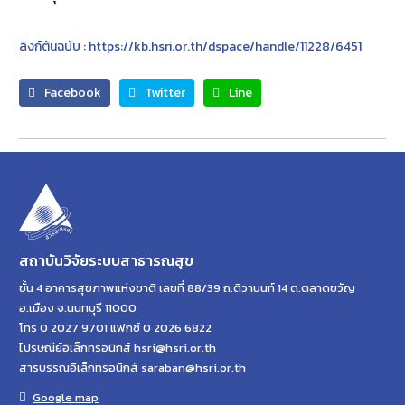
ลิงก์ต้นฉบับ : https://kb.hsri.or.th/dspace/handle/11228/6451
Facebook
Twitter
Line
สถาบันวิจัยระบบสาธารณสุข
ชั้น 4 อาคารสุขภาพแห่งชาติ เลขที่ 88/39 ถ.ติวานนท์ 14 ต.ตลาดขวัญ
อ.เมือง จ.นนทบุรี 11000
โทร 0 2027 9701 แฟกซ์ 0 2026 6822
ไปรษณีย์อิเล็กทรอนิกส์ hsri@hsri.or.th
สารบรรณอิเล็กทรอนิกส์ saraban@hsri.or.th
Google map