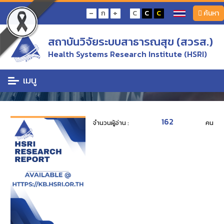
หน้าแรก
ค้นหางานวิจัย
-
+
ก
C
C
C
ค้นหา
การเปลี่ยนแปลงของการจัดบริการสุขภาพช่องปากระดับปฐมภูมิภายใต้บริบทการถ่าย
โอนโรงพยาบาลส่งเสริมสุขภาพตำบล: การวิเคราะห์เปรียบเทียบปี พ.ศ. 2565 และ 2568
สถาบันวิจัยระบบสาธารณสุข (สวรส.)
งานวิจัย มาใหม่
Health Systems Research Institute (HSRI)
งานวิจัยมาใหม่แนะนำ
เมนู
162
จำนวนผู้อ่าน :
คน