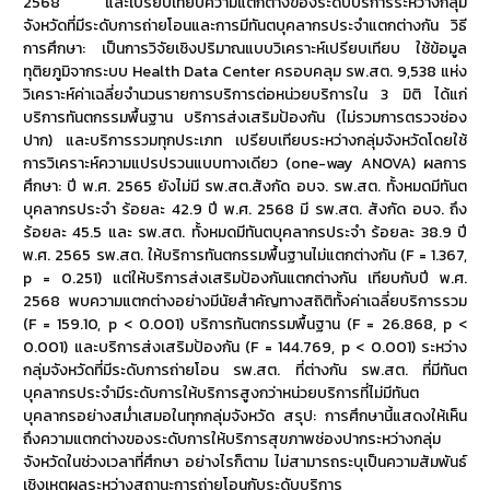
2568 และเปรียบเทียบความแตกต่างของระดับบริการระหว่างกลุ่ม
จังหวัดที่มีระดับการถ่ายโอนและการมีทันตบุคลากรประจำแตกต่างกัน วิธี
การศึกษา: เป็นการวิจัยเชิงปริมาณแบบวิเคราะห์เปรียบเทียบ ใช้ข้อมูล
ทุติยภูมิจากระบบ Health Data Center ครอบคลุม รพ.สต. 9,538 แห่ง
วิเคราะห์ค่าเฉลี่ยจำนวนรายการบริการต่อหน่วยบริการใน 3 มิติ ได้แก่
บริการทันตกรรมพื้นฐาน บริการส่งเสริมป้องกัน (ไม่รวมการตรวจช่อง
ปาก) และบริการรวมทุกประเภท เปรียบเทียบระหว่างกลุ่มจังหวัดโดยใช้
การวิเคราะห์ความแปรปรวนแบบทางเดียว (one-way ANOVA) ผลการ
ศึกษา: ปี พ.ศ. 2565 ยังไม่มี รพ.สต.สังกัด อบจ. รพ.สต. ทั้งหมดมีทันต
บุคลากรประจำ ร้อยละ 42.9 ปี พ.ศ. 2568 มี รพ.สต. สังกัด อบจ. ถึง
ร้อยละ 45.5 และ รพ.สต. ทั้งหมดมีทันตบุคลากรประจำ ร้อยละ 38.9 ปี
พ.ศ. 2565 รพ.สต. ให้บริการทันตกรรมพื้นฐานไม่แตกต่างกัน (F = 1.367,
p = 0.251) แต่ให้บริการส่งเสริมป้องกันแตกต่างกัน เทียบกับปี พ.ศ.
2568 พบความแตกต่างอย่างมีนัยสำคัญทางสถิติทั้งค่าเฉลี่ยบริการรวม
(F = 159.10, p < 0.001) บริการทันตกรรมพื้นฐาน (F = 26.868, p <
0.001) และบริการส่งเสริมป้องกัน (F = 144.769, p < 0.001) ระหว่าง
กลุ่มจังหวัดที่มีระดับการถ่ายโอน รพ.สต. ที่ต่างกัน รพ.สต. ที่มีทันต
บุคลากรประจำมีระดับการให้บริการสูงกว่าหน่วยบริการที่ไม่มีทันต
บุคลากรอย่างสม่ำเสมอในทุกกลุ่มจังหวัด สรุป: การศึกษานี้แสดงให้เห็น
ถึงความแตกต่างของระดับการให้บริการสุขภาพช่องปากระหว่างกลุ่ม
จังหวัดในช่วงเวลาที่ศึกษา อย่างไรก็ตาม ไม่สามารถระบุเป็นความสัมพันธ์
เชิงเหตุผลระหว่างสถานะการถ่ายโอนกับระดับบริการ