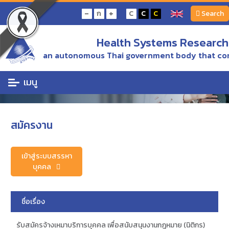
Home
สมัครงาน
-
+
ก
C
C
C
Search
Health Systems Research 
สมัครงาน
an autonomous Thai government body that con
ร่วมงานกับ สวรส. ประกาศตำแหน่งงานว่าง
เมนู
สมัครงาน
เข้าสู่ระบบสรรหา
บุคคล
ชื่อเรื่อง
รับสมัครจ้างเหมาบริการบุคคล เพื่อสนับสนุนงานกฎหมาย (นิติกร)