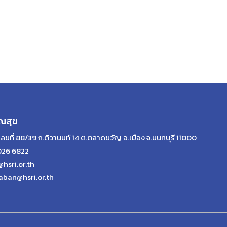
ณสุข
เลขที่ 88/39 ถ.ติวานนท์ 14 ต.ตลาดขวัญ อ.เมือง จ.นนทบุรี 11000
026 6822
@hsri.or.th
aban@hsri.or.th