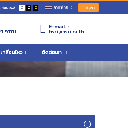
ภาษาไทย
ดกันของสี
C
C
C
ค้นหา
E-mail. :
27 9701
hsri@hsri.or.th
เคลื่อนไหว
ติดต่อเรา