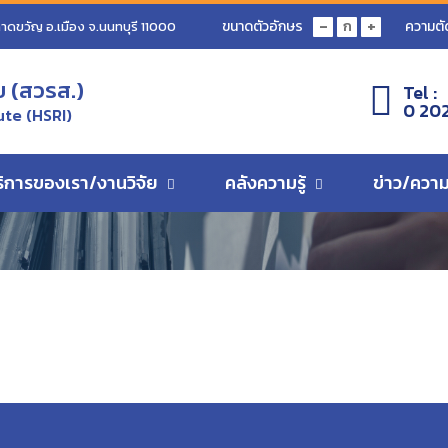
-
+
ขนาดตัวอักษร
ความตั
ก
ลาดขวัญ อ.เมือง จ.นนทบุรี 11000
ข (สวรส.)
Tel :
0 20
ute (HSRI)
ริการของเรา/งานวิจัย
คลังความรู้
ข่าว/ความ