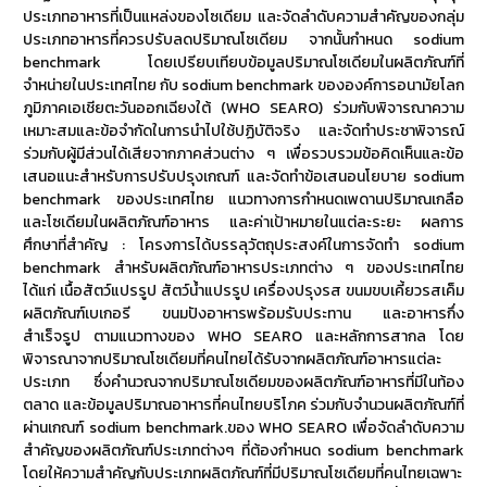
ประเภทอาหารที่เป็นแหล่งของโซเดียม และจัดลำดับความสำคัญของกลุ่ม
ประเภทอาหารที่ควรปรับลดปริมาณโซเดียม จากนั้นกำหนด sodium
benchmark โดยเปรียบเทียบข้อมูลปริมาณโซเดียมในผลิตภัณฑ์ที่
จำหน่ายในประเทศไทย กับ sodium benchmark ขององค์การอนามัยโลก
ภูมิภาคเอเชียตะวันออกเฉียงใต้ (WHO SEARO) ร่วมกับพิจารณาความ
เหมาะสมและข้อจำกัดในการนำไปใช้ปฏิบัติจริง และจัดทำประชาพิจารณ์
ร่วมกับผู้มีส่วนได้เสียจากภาคส่วนต่าง ๆ เพื่อรวบรวมข้อคิดเห็นและข้อ
เสนอแนะสำหรับการปรับปรุงเกณฑ์ และจัดทำข้อเสนอนโยบาย sodium
benchmark ของประเทศไทย แนวทางการกำหนดเพดานปริมาณเกลือ
และโซเดียมในผลิตภัณฑ์อาหาร และค่าเป้าหมายในแต่ละระยะ ผลการ
ศึกษาที่สำคัญ : โครงการได้บรรลุวัตถุประสงค์ในการจัดทำ sodium
benchmark สำหรับผลิตภัณฑ์อาหารประเภทต่าง ๆ ของประเทศไทย
ได้แก่ เนื้อสัตว์แปรรูป สัตว์น้ำแปรรูป เครื่องปรุงรส ขนมขบเคี้ยวรสเค็ม
ผลิตภัณฑ์เบเกอรี ขนมปังอาหารพร้อมรับประทาน และอาหารกึ่ง
สำเร็จรูป ตามแนวทางของ WHO SEARO และหลักการสากล โดย
พิจารณาจากปริมาณโซเดียมที่คนไทยได้รับจากผลิตภัณฑ์อาหารแต่ละ
ประเภท ซึ่งคำนวณจากปริมาณโซเดียมของผลิตภัณฑ์อาหารที่มีในท้อง
ตลาด และข้อมูลปริมาณอาหารที่คนไทยบริโภค ร่วมกับจำนวนผลิตภัณฑ์ที่
ผ่านเกณฑ์ sodium benchmark.ของ WHO SEARO เพื่อจัดลำดับความ
สำคัญของผลิตภัณฑ์ประเภทต่างๆ ที่ต้องกำหนด sodium benchmark
โดยให้ความสำคัญกับประเภทผลิตภัณฑ์ที่มีปริมาณโซเดียมที่คนไทยเฉพาะ