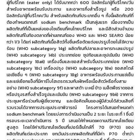
ผู้ที่บริโภค (eater only) ได้รับมากกว่า 600 มิลลิกรัม/ผู้ที่บริโภค/วัน
สำหรับอาหารพร้อมรับประทาน และอาหารกึ่งสำเร็จรูป หรือ 200
มิลลิกรัม/ผู้ที่บริโภค/วัน สำหรับผลิตภัณฑ์ประเภทอื่น ๆ ทั้งนี้ผลิตภัณฑ์ที่
ต้องกำหนดเกณฑ์ sodium benchmark เป็นกลุ่มแรก เนื่องจากเป็น
ผลิตภัณฑ์ที่เป็นแหล่งของโซเดียมที่คนไทยบริโภค และมีสัดส่วนจำนวน
ผลิตภัณฑ์ในท้องตลาดที่ผ่านเกณฑ์ของ WHO และ WHO SEARO น้อย
กว่า 1/3 ได้แก่ ผลิตภัณฑ์เนื้อสัตว์ทั้งชิ้นหรือตัดแต่งแปรรูปโดยไม่ใช้ความ
ร้อน (WHO subcategory 14g) ผลิตภัณฑ์ปลาและอาหารทะเลแปรรูป
(WHO subcategory 14b) ประเภทย่อย ซุปก้อนและซุปเข้มข้น (WHO
subcategory 18aii) เครื่องจิ้มและซอสสำหรับจิ้มประเภทย่อย (WHO
subcategory 18c) เครื่องปรุง (WHO subcaegory 18e) ซอสสไตล์
เอเชียอื่น ๆ (WHO subcategory 18g) อาหารพร้อมรับประทานแช่เย็น
และแช่เยือกแข็งที่มีคาร์โบไฮเดรตรวมกับผักหรือเนื้อสัตว์หรือทั้งสาม
อย่าง (WHO subcategory 9f) และพาสต้า บะหมี่ ข้าว เมล็ดพืชราดซอส
หรือปรุงรสกึ่งสำเร็จรูปและเข้มข้น (WHO subcategory 9bii) จากการ
ประชุมหารือร่วมกับผู้เชี่ยวชาญ และข้อคิดเห็นของผู้มีส่วนได้ส่วนเสียที่
รวบรวมได้จากการประชุมประชาพิจารณ์ โครงการได้เสนอกำหนดค่า
sodium benchmark โดยแบ่งการดำเนินงานเป็น 2 ระยะ ในระยะที่ 1 ซึ่งมี
กรอบระยะเวลาดำเนินการ 5 ปี เสนอให้กำหนดเพดานปริมาณโซเดียม
สูงสุด โดยใช้ค่าปริมาณโซเดียมที่เปอร์เซ็นไทล์ที่ 70 (P70) ของ
ผลิตภัณฑ์แต่ละประเภท ยกเว้นประเภทผลิตภัณฑ์ที่มีค่า P70 ต่ำกว่า