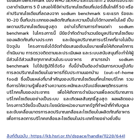
sodium benchmark ของ WHO SEARO และในระยะที่ 2 ซึ่งมีกรอบระยะ
เวลาดำเนินการ 5 ปี เสนอให้ใช้ค่าปริมาณโซเดียมที่เปอร์เซ็นไทล์ที่ 50 หรือ
ค่าปริมาณโซเดียมที่ลดลงจาก sodium benchmark ระยะแรก ร้อยละ
10-20 ขึ้นกับประเภทของผลิตภัณฑ์และความเป็นไปได้ทางเทคโนโลยี เป็น
เพดานปริมาณโซเดียมสูงสุด อย่างไรก็ตามการกำหนดค่า sodium
benchmark ในโครงการนี้ มีข้อจำกัดด้านจำนวนข้อมูลปริมาณโซเดียม
ของผลิตภัณฑ์บางประเภท และข้อมูลปริมาณการบริโภคที่อาจไม่เป็น
ปัจจุบัน โครงการยังได้จัดทำข้อเสนอเชิงนโยบายเพื่อให้เกิดกลไกการ
ดำเนินงาน การตรวจติดตามและประเมินผล และระบบสนับสนุนที่จะทำให้ผู้
มีส่วนได้ส่วนเสียทุกภาคส่วนในระบบอาหาร สามารถนำ sodium
benchmark ไปใช้ปฏิบัติได้จริง ทั้งนี้จำเป็นต้องดำเนินการควบคู่ไปกับ
การลดปริมาณโซเดียมในอาหารที่รับประทานนอกบ้าน (out-of-home
food) ซึ่งเป็นแหล่งที่มาสำคัญของปริมาณโซเดียมที่คนไทยบริโภค รวม
ถึงการให้ความรู้เพื่อสร้างความตระหนักและปรับเปลี่ยนพฤติกรรมการ
บริโภคเค็มของประชากร เพื่อให้เกิดการดำเนินงานเพื่อลดปริมาณการ
บริโภคโซเดียมอย่างเป็นระบบ และเกิดผลสัมฤทธิ์สูงสุด ผลผลิตของ
โครงการวิจัยนี้จะเป็นประโยชน์ต่อหน่วยงานภาครัฐที่ทำหน้าที่กำกับดูแล
และขับเคลื่อนมาตรการลดปริมาณเกลือและโซเดียมในผลิตภัณฑ์อาหาร
เพื่อการลดการบริโภคเกลือและโซเดียมในประเทศไทยอย่างยั่งยืน
ลิงก์ต้นฉบับ : https://kb.hsri.or.th/dspace/handle/11228/6441