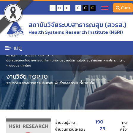
-
+
ก
C
C
C
ค้นหา
สถาบันวิจัยระบบสาธารณสุข (สวรส.)
Health Systems Research Institute (HSRI)
เมนู
หน้าแรก
งานวิจัย TOP 10
ข้อเสนอเชิงนโยบายการจัดทำเกณฑ์มาตรฐานปริมาณโซเดียมสำหรับอาหารประเภทต่าง
ๆ ของประเทศไทย
งานวิจัย TOP 10
รวมรวมแสดงข่าวสารประชาสัมพันธ์ของสถานับที่น่าสนใจ
190
จำนวนผู้อ่าน :
คน
29
จำนวนดาวน์โหลด :
ครั้้ง