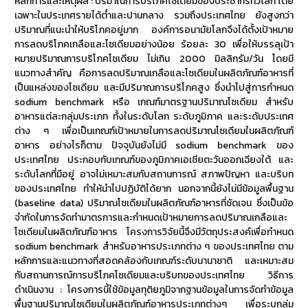
หลักการและเหตุผล : ปริมาณการบริโภคโซเดียมของประชากรทั่วโลก โดย
เฉพาะในประเทศรายได้ต่ำและปานกลาง รวมถึงประเทศไทย ยังสูงกว่า
ปริมาณที่แนะนำให้บริโภคอยู่มาก องค์การอนามัยโลกจึงได้ตั้งเป้าหมาย
การลดบริโภคเกลือและโซเดียมอย่างน้อย ร้อยละ 30 เพื่อให้บรรลุเป้า
หมายปริมาณการบริโภคโซเดียม ไม่เกิน 2000 มิลลิกรัม/วัน โดยมี
แนวทางสำคัญ คือการลดปริมาณเกลือและโซเดียมในผลิตภัณฑ์อาหารที่
เป็นแหล่งของโซเดียม และมีปริมาณการบริโภคสูง ซึ่งนำไปสู่การกำหนด
sodium benchmark หรือ เกณฑ์มาตรฐานปริมาณโซเดียม สำหรับ
อาหารแต่ละกลุ่มประเภท ทั้งในระดับโลก ระดับภูมิภาค และระดับประเทศ
ต่าง ๆ เพื่อเป็นเกณฑ์เป้าหมายในการลดปริมาณโซเดียมในผลิตภัณฑ์
อาหาร อย่างไรก็ตาม ปัจจุบันยังไม่มี sodium benchmark ของ
ประเทศไทย ประกอบกับเกณฑ์ของภูมิภาคเอเชียตะวันออกเฉียงใต้ และ
ระดับโลกที่มีอยู่ อาจไม่เหมาะสมกับสถานการณ์ สภาพปัญหา และบริบท
ของประเทศไทย ทำให้นำไปปฏิบัติได้ยาก นอกจากนี้ยังไม่มีข้อมูลพื้นฐาน
(baseline data) ปริมาณโซเดียมในผลิตภัณฑ์อาหารที่ชัดเจน ซึ่งเป็นข้อ
จำกัดในการจัดทำมาตรการและกำหนดเป้าหมายการลดปริมาณเกลือและ
โซเดียมในผลิตภัณฑ์อาหาร โครงการวิจัยนี้จึงมีวัตถุประสงค์เพื่อกำหนด
sodium benchmark สำหรับอาหารประเภทต่าง ๆ ของประเทศไทย ตาม
หลักการและแนวทางที่สอดคล้องกับเกณฑ์ระดับนานาชาติ และเหมาะสม
กับสถานการณ์การบริโภคโซเดียมและบริบทของประเทศไทย วิธีการ
ดำเนินงาน : โครงการนี้ใช้ข้อมูลทุติยภูมิจากฐานข้อมูลในการจัดทำข้อมูล
พื้นฐานปริมาณโซเดียมในผลิตภัณฑ์อาหารประเภทต่างๆ เพื่อระบุกลุ่ม