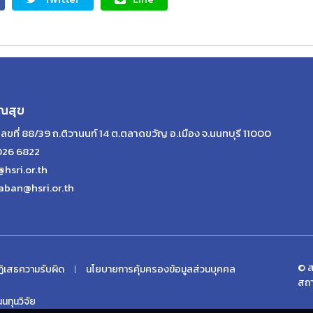
ณสุข
เลขที่ 88/39 ถ.ติวานนท์ 14 ต.ตลาดขวัญ อ.เมือง จ.นนทบุรี 11000
026 6822
@hsri.or.th
aban@hsri.or.th
© ส
ิเสธความรับผิด
นโยบายการคุ้มครองข้อมูลส่วนบุคคล
สถา
ทุนวิจัย