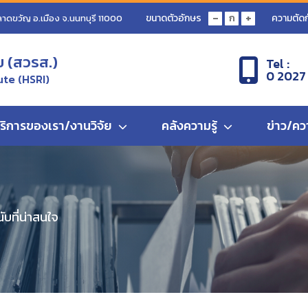
-
+
ขนาดตัวอักษร
ความตัดก
ก
ลาดขวัญ อ.เมือง จ.นนทบุรี 11000
ข (สวรส.)
Tel :
0 2027
ute (HSRI)
ับเภสัชกรในระบบสุขภาพของประเทศ และแนวทางการบริหารให้เกิดคุณค่าการบริการ
ริการของเรา/งานวิจัย
คลังความรู้
ข่าว/คว
บที่น่าสนใจ