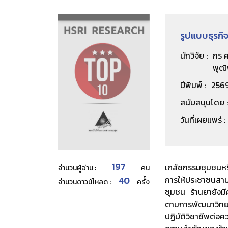
รูปแบบธุรก
นักวิจัย :
กร ศ
พุฒิ
ปีพิมพ์ :
256
สนับสนุนโดย :
วันที่เผยแพร่ :
197
เภสัชกรรมชุมชนหร
จำนวนผู้อ่าน :
คน
40
การให้ประชาชนสาม
จำนวนดาวน์โหลด :
ครั้้ง
ชุมชน ร้านยายังม
ตามการพัฒนาวิทยา
ปฏิบัติวิชาชีพต่