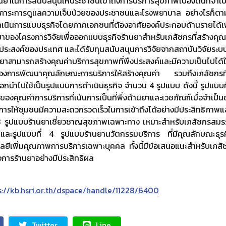
าในการสนับสนุนให้ประชาชนเข้าถึงการบริการสุขภาพเบื้องต้นที่จำเป็
ดภาระการดูแลความเจ็บป่วยของประชาชนและโรงพยาบาล อย่างไรก็ตาม
เนินการแบบธุรกิจโดยภาคเอกชนที่ต้องอาศัยองค์ประกอบด้านรายได้เพ
าของโครงการวิจัยเพื่อออกแบบธุรกิจร้านยาสำหรับเภสัชกรที่สร้างคุ
งประสงค์ของประเทศ และได้รับทุนสนับสนุนการวิจัยจากสถาบันวิจัยระ
านยาสามารถสร้างคุณค่าบริการสุขภาพที่พึงประสงค์และมีความเป็นไปไ
้องการพัฒนาคุณลักษณะการบริการให้สร้างคุณค่า รวมถึงเภสัชกรที
อกนำไปใช้เป็นรูปแบบการดำเนินธุรกิจ จำนวน 4 รูปแบบ ดังนี้ รูปแบบท
ของคุณค่าการบริการที่เน้นการเป็นที่พึ่งด้านยาและเวชภัณฑ์เมื่อจำเป
รให้ชุมชนมีความสะดวกรวดเร็วในการเข้าถึงได้อย่างมีประสิทธิภาพแล
ที่ 3 รูปแบบร้านยาเชี่ยวชาญสุขภาพเฉพาะทาง เหมาะสำหรับเภสัชกรสม
และรูปแบบที่ 4 รูปแบบร้านยานวัตกรรมบริการ ที่มีคุณลักษณะธุร
ลยีเพิ่มคุณภาพการบริการเฉพาะบุคคล ทั้งนี้มีข้อเสนอแนะสำหรับเภส
จการร้านยาอย่างมีประสิทธิผล
tps://kb.hsri.or.th/dspace/handle/11228/6400
Twitter
Line