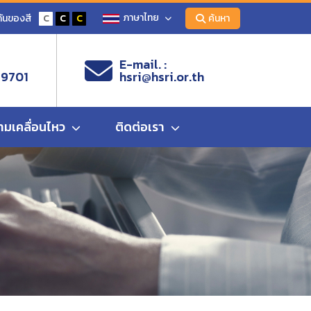
ภาษาไทย
ันของสี
C
C
C
ค้นหา
E-mail. :
 9701
hsri@hsri.or.th
ามเคลื่อนไหว
ติดต่อเรา