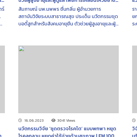
น-
ช่วยผู้สูงอายุและผู้ดูแล เพื่อการเคลื่อนไหวอย่าง
แว
อิสระ-ลดเสี่ยงต่อการบาดเจ็บ และคุณภาพชีวิตที่
พิ
ร์
สัมภาษณ์ นพ.นพพร ชื่นกลิ่น ผู้อำนวยการ
รา
ดี | FM 96.5 MHz | เวทีความคิด | 12 เม.ย. 2566
2
.
สถาบันวิจัยระบบสาธารณสุข ประเด็น นวัตกรรมชุด
ยก
บอดี้สูทสำหรับสังคมอายุยืน ตัวช่วยผู้สูงอายุและผู้
ระ
น
ดูแล เพื่อการเคลื่อนไหวอย่างอิสระ-ลดเสี่ยงต่อการ
พ.
าร
บาดเจ็บ และคุณภาพชีวิตที่ดี ข้อมูลจากโครงการ
วิจัยปรับปรุงประสิทธิภาพและประสิทธิผลของชุด
น
สวมใส่พร้อมระบบติดตามและแอปพลิเคชัน เพื่อ
พยุงกล้ามเนื้อและลดความเสี่ยงต่อการบาดเจ็บ
สำหรับผู้สูงอายุ ซึ่งเป็นการวิจัยพัฒนาและขยายผล
การใช้งานต้นแบบชุดพยุงกล้ามเนื้อและอุปกรณ์วัด
เตือนการบาดเจ็บแบบสวมใส่ หรือเรียกว่า ชุดเรเชล
(Rachel) รุ่นออลเดย์ (All-day)
16.06.2023
3041 Views
นวัตกรรมวิจัย ‘ชุดตรวจโรคไต’ แบบพกพา หยุด
วิ
ตา
โรคลุกลาม หยุดค่าใช้จ่ายด้านสุขภาพ | FM 100.5
บร