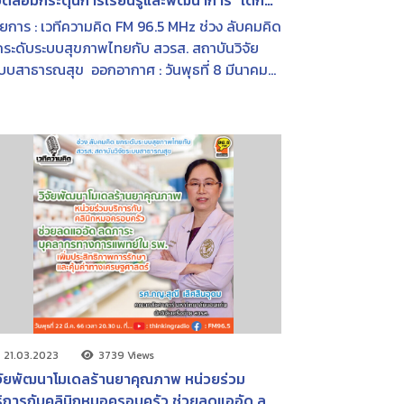
ดล้อมกระตุ้นการเรียนรู้และพัฒนาการ “เด็ก
เศษ” | FM 96.5 MHz | เวทีความคิด | 8 มี.ค.
ยการ : เวทีความคิด FM 96.5 MHz ช่วง ลับคมคิด
566
ระดับระบบสุขภาพไทยกับ สวรส. สถาบันวิจัย
บบสาธารณสุข ออกอากาศ : วันพุธที่ 8 มีนาคม
ศ. 2566 เวลา 20.30 น.
21.03.2023
3739 Views
จัยพัฒนาโมเดลร้านยาคุณภาพ หน่วยร่วม
ิการกับคลินิกหมอครอบครัว ช่วยลดแออัด ลด