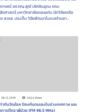
ระบุคลากรทางการแพทย์ใน รพ. เพิ่ม
ภาษณ์ รศ.ภญ.สุณี เลิศสินอุดม คณะ
ะสิทธิภาพการรักษา และคุ้มค่าทาง
สัชศาสตร์ มหาวิทยาลัยขอนแก่น นักวิจัยเครือ
สตร์ | FM 96.5 MHz | เวทีความคิด | 22
าย สวรส. ประเด็น วิจัยพัฒนาโมเดลร้านยา
.ค. 2566
ณภาพ หน่วยร่วมบริการกับคลินิกหมอครอบครัว
วยลดแออัด ลดภาระบุคลากรทางการแพทย์ใน
. เพิ่มประสิทธิภาพการรักษา และคุ้มค่าทาง
รษฐศาสตร์ (ข้อมูลจากโครงการวิจัย การ
งเคราะห์ข้อเสนอเชิงนโยบายเพื่อพัฒนาร้านยา
ณภาพที่เป็นหน่วยร่วมบริการกับคลินิกหมอ
อบครัว)
28.12.2019
3424 Views
้เท่าทันวัณโรค ป้องกันตนเองในช่วงเทศกาล และ
การตีตราผู้ป่วย (FM 96.5 MHz)