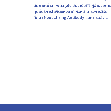
โควิด-19
สัมภาษณ์ รศ.พญ.ดุจใจ ชัยวานิชศิริ ผู้อำนวยการ
ศูนย์บริการโลหิตแห่งชาติ หัวหน้าโครงการวิจัย
ศึกษา Neutralizing Antibody และการผลิต
พลาสมาผู้ที่ฟื้นจากโรคโควิด-19 และ
Hyperimmune Globulin (IM) ออกอากาศ : วันที
6 พฤษภาคม พ.ศ. 2564