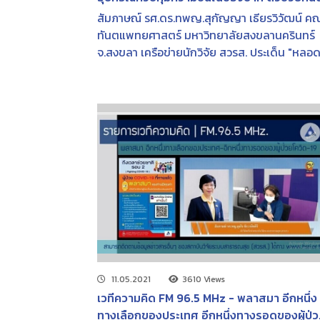
ภิบาลดูแลสุขภาพฟัน ลดการฟุ้งกระจายเชื้อ-
สัมภาษณ์ รศ.ดร.ทพญ.สุกัญญา เธียรวิวัฒน์ ค
เพิ่มประสิทธิภาพการเคลือบหลุมร่องฟันในเด็ก 
ทันตแพทยศาสตร์ มหาวิทยาลัยสงขลานครินทร์
FM 96.5 MHz | เวทีความคิด | 23 ส.ค. 2566
จ.สงขลา เครือข่ายนักวิจัย สวรส. ประเด็น "หลอ
ดูดน้ำลายสองทาง: 2-way SS-suction อุปกรณ์
ควบคุมความชื้นในช่องปาก ตัวช่วยทันตาภิบาลด
สุขภาพฟัน ลดการฟุ้งกระจายเชื้อ-เพิ่ม
ประสิทธิภาพการเคลือบหลุมร่องฟันในเด็ก" ข้อมู
จากงานวิจัย: การปรับปรุงประสิทธิผลในการให้
บริการเคลือบหลุมร่องฟันโดยใช้นวัตกรรมอุปกร
ควบคุมความชื้นในช่องปาก (เครื่องมือกันลิ้น กัน
แก้มและลดการปนเปื้อนน้ำลาย: SS-Suction): ก
ทดลองแบบสุ่มและมีกลุ่มควบคุม
11.05.2021
3610 Views
เวทีความคิด FM 96.5 MHz - พลาสมา อีกหนึ่ง
ทางเลือกของประเทศ อีกหนึ่งทางรอดของผู้ป่