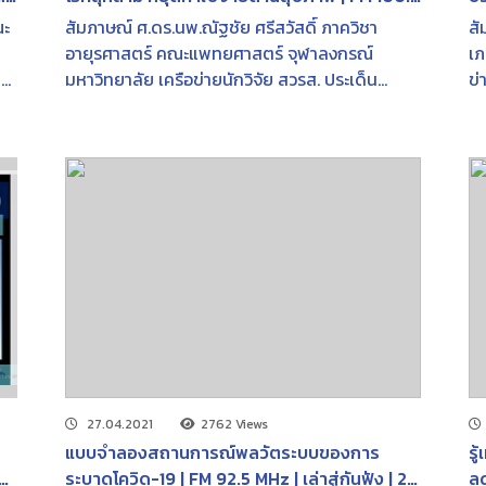
MHz | สุขภาพดี 4 ทุ่ม | 16 มิ.ย. 2566
ภา
ณะ
สัมภาษณ์ ศ.ดร.นพ.ณัฐชัย ศรีสวัสดิ์ ภาควิชา
สัม
|
ปร
อายุรศาสตร์ คณะแพทยศาสตร์ จุฬาลงกรณ์
เภ
เศรษฐศา
ด
มหาวิทยาลัย เครือข่ายนักวิจัย สวรส. ประเด็น
ข่
มี
นวัตกรรมวิจัย ‘ชุดตรวจโรคไต’ แบบพกพา หยุด
คุ
ูแล
โรคลุกลาม หยุดค่าใช้จ่ายด้านสุขภาพ (ข้อมูลจาก
ช่
โครงการวิจัย การพัฒนาระบบการคัดกรองโรคไต
รพ
ล
เรื้อรังระยะเริ่มต้นในระดับปฐมภูมิ ด้วยชุดตรวจ
เศ
albuminuria)
สั
ณ์
คุ
คร
าร
27.04.2021
2762 Views
แบบจำลองสถานการณ์พลวัตระบบของการ
รู
วย
ระบาดโควิด-19 | FM 92.5 MHz | เล่าสู่กันฟัง | 27
ลด