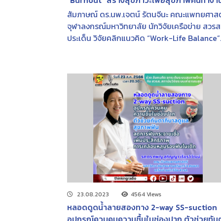
“Burnout” สร้างสุขภาวะเพื่อสุขภาพคนทำงา
เพิ่มผลผลิตของสังคม | FM 96.5 MHz | เวทีความ
สัมภาษณ์ ดร.นพ.เจตน์ รัตนจีนะ คณะแพทยศาสต
คิด | 26 เม.ย. 2566
จุฬาลงกรณ์มหาวิทยาลัย นักวิจัยเครือข่าย สวรส
ประเด็น วิจัยคลิกแนวคิด “Work-Life Balance”
แก้วิกฤต “Burnout” สร้างสุขภาวะเพื่อสุขภาพค
ทำงาน-เพิ่มผลผลิตของสังคม (ข้อมูลจากโครงก
วิจัย การศึกษาบทบาทและการสนับสนุนการสร้าง
เสริมสุขภาพและการป้องกันโรคไม่ติดต่อ ในสถา
ประกอบการของผู้นำองค์กรและผู้บริหารงาน
ทรัพยากรบุคคล)
23.08.2023
4564 Views
หลอดดูดน้ำลายสองทาง 2-way SS-suction
อุปกรณ์ควบคุมความชื้นในช่องปาก ตัวช่วยทัน