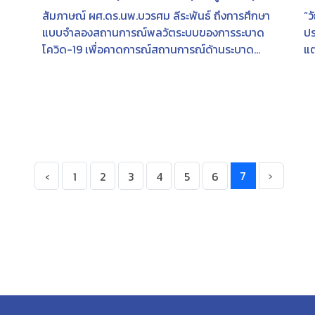
เม.ย.64
สัมภาษณ์ ผศ.ดร.นพ.บวรศม ลีระพันธ์ ถึงการศึกษา
“ว
แบบจำลองสถานการณ์พลวัตระบบของการระบาด
ปร
โควิด-19 เพื่อคาดการณ์สถานการณ์ด้านระบาด
แต
วิทยา สู่ทางเลือกเชิงนโยบาย จากงานวิจัยโครงการ
หา
่
สังเคราะห์ข้อเสนอเพื่อสนับสนุนกระบวนการตัดสิน
ใจเชิงนโยบายและการวางแผนการปรับตัวหลัง
วิกฤตของระบบสุขภาพของประเทศไทยฯ
7
›
‹
1
2
3
4
5
6