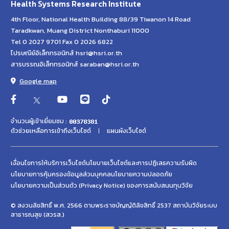
Health Systems Research Institute
4th Floor, National Health Building 88/39 Tiwanon 14 Road
Taradkwan, Muang District Nonthaburi 11000
Tel 0 2027 9701 Fax 0 2026 6822
ไปรษณีย์อิเล็กทรอนิกส์ hsri@hsri.or.th
สารบรรณอิเล็กทรอนิกส์ saraban@hsri.or.th
Google map
จำนวนผู้เข้าเยี่ยมชม :
ตัวช่วยเหลือการเข้าถึงเว็บไซต์
แผนผังเว็บไซต์
เงื่อนไขการให้บริการเว็บไซต์
นโยบายเว็บไซต์และการปฏิเสธความรับผิด
นโยบายการคุ้มครองข้อมูลส่วนบุคคล
นโยบายความปลอดภัย
นโยบายความเป็นส่วนตัว (Privacy Notice) ของการสนับสนนทุนวิจัย
© สงวนลิขสิทธิ์ พ.ศ. 2566 ตามพระราชบัญญัติลิขสิทธิ์ 2537 สถาบันวิจัยระบบ
สาธารณสุข (สวรส.)