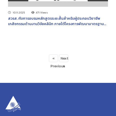
10.11.2025
471 Views
สวรส. กับการอบรมหลักสูตรระยะสั้นสำหรับผู้ประกอบวิชาชีพ
เภสัชกรรมด้านงานวิจัยคลินิก ภายใต้โครงการพัฒนามาตรฐาน
ศูนย์วิจัยคลินิกและศักยภาพบุคลากร (Certificate Short
Course Training Program in Clinical Trials Pharmacy)
«
Next
Previous
»