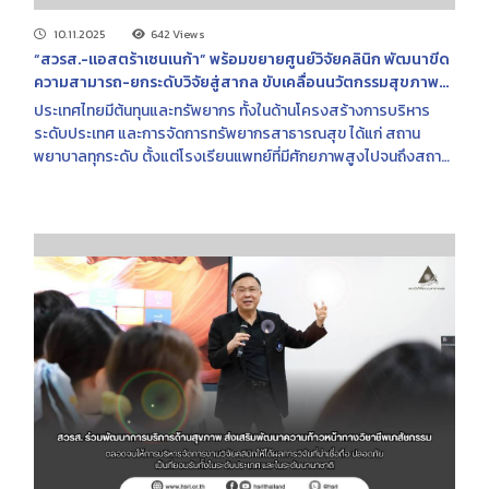
10.11.2025
642 Views
“สวรส.-แอสตร้าเซนเนก้า” พร้อมขยายศูนย์วิจัยคลินิก พัฒนาขีด
ความสามารถ-ยกระดับวิจัยสู่สากล ขับเคลื่อนนวัตกรรมสุขภาพ
ไทย
ประเทศไทยมีต้นทุนและทรัพยากร ทั้งในด้านโครงสร้างการบริหาร
ระดับประเทศ และการจัดการทรัพยากรสาธารณสุข ได้แก่ สถาน
พยาบาลทุกระดับ ตั้งแต่โรงเรียนแพทย์ที่มีศักยภาพสูงไปจนถึงสถาน
พยาบาลระดับปฐมภูมิที่กระจายอย่างทั่วถึงในทุกภูมิภาค แต่ใน
ศักยภาพที่มี ยังต้องมีการพัฒนาระบบสนับสนุนด้านอื่นๆ เพิ่มเติม โดย
เฉพาะการพัฒนาด้านวิจัยทางคลินิกที่ได้มาตรฐานสากลให้มีจำนวนเพิ่ม
มากขึ้น โดยกระจายไปยังสถานพยาบาลของกระทรวงสาธารณสุขที่
เติบโตในด้านบริการอย่างรวดเร็ว และมีการดำเนินงานร่วมกันเป็น
เครือข่าย