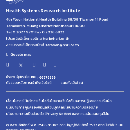
Health Systems Research Institute
4th Floor, National Health Building 88/39 Tiwanon 14 Road
Taradkwan, Muang District Nonthaburi 11000
Tel 0 2027 9701 Fax 0 2026 6822
ไปรษณีย์อิเล็กทรอนิกส์ hsri@hsri.or.th
สารบรรณอิเล็กทรอนิกส์ saraban@hsri.or.th
Google map
จำนวนผู้เข้าเยี่ยมชม :
ตัวช่วยเหลือการเข้าถึงเว็บไซต์
แผนผังเว็บไซต์
เงื่อนไขการให้บริการเว็บไซต์
นโยบายเว็บไซต์และการปฏิเสธความรับผิด
นโยบายการคุ้มครองข้อมูลส่วนบุคคล
นโยบายความปลอดภัย
นโยบายความเป็นส่วนตัว (Privacy Notice) ของการสนับสนนทุนวิจัย
© สงวนลิขสิทธิ์ พ.ศ. 2566 ตามพระราชบัญญัติลิขสิทธิ์ 2537 สถาบันวิจัยระบบ