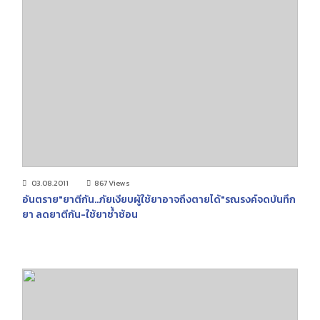
03.08.2011
867 Views
อันตราย"ยาตีกัน..ภัยเงียบผู้ใช้ยาอาจถึงตายได้"รณรงค์จดบันทึก
ยา ลดยาตีกัน-ใช้ยาซ้ำซ้อน