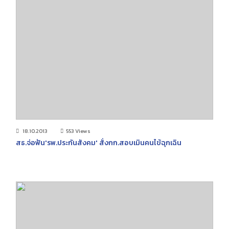
18.10.2013
553 Views
สธ.จ่อฟัน'รพ.ประกันสังคม' สั่งกก.สอบเมินคนไข้ฉุกเฉิน